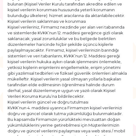
bulunan (Kişisel Veriler Kurulu tarafından akredite edilen ve
kişisel verilerin korunması hususunda yeterli korumanın
bulunduğu ülkelere) hizmet aracılarına da aktarılabilecektir.
Kişisel verilerin saklanması ve korunması
Kişisel verileriniz, Firmamız nezdinde yer alan veri tabanında
ve sistemlerde KVKK’nun 12. maddesi gereğince gizli olarak
saklanacak; yasal zorunluluklar ve bu belgede belirtilen
düzenlemeler haricinde hiçbir şekilde üçüncü kişilerle
paylaşılmayacaktır. Firmamız, kişisel verilerinizin barındığı
sistemleri ve veri tabanlarını, KVKK’nun 12. Maddesi gereği
kişisel verilerin hukuka aykırı olarak işlenmesini önlemekle,
yetkisiz kişilerin erişimlerini engellemekle, erişim yönetimi
gibi yazılımsal tedbirleri ve fiziksel güvenlik önlemleri almakla
mükelleftir. Kişisel verilerin yasal olmayan yollarla başkaları
tarafından elde edilmesinin öğrenilmesi halinde durum
derhal, yasal düzenlemeye uygun ve yazılı olarak Kişisel
Verileri Koruma Kurulu’na bildirilecektir.
Kişisel verilerin güncel ve doğru tutulması
KVKK’nun 4. maddesi uyarınca Firmamızın kişisel verilerinizi
doğru ve güncel olarak tutma yükümlülüğü bulunmaktadır.
Bu kapsamda Firmamızın yürürlükteki mevzuattan doğan
yükümlülüklerini yerine getirebilmesi için Müşterilerimizin
doğru ve güncel verilerini paylaşması veya web sitesi / mobil