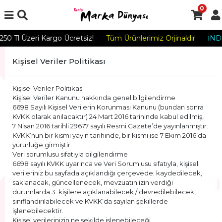
0
50 Tl Üzeri Kargo Ücretsiz!
Tüm Ürünlerimiz Orjinaldir
İNDİ
Kişisel Veriler Politikası
Kişisel Veriler Politikası
Kişisel Veriler Kanunu hakkında genel bilgilendirme
6698 Sayılı Kişisel Verilerin Korunması Kanunu (bundan sonra
KVKK olarak anılacaktır) 24 Mart 2016 tarihinde kabul edilmiş,
7 Nisan 2016 tarihli 29677 sayılı Resmi Gazete’de yayınlanmıştır.
KVKK’nun bir kısmı yayın tarihinde, bir kısmı ise 7 Ekim 2016’da
yürürlüğe girmiştir.
Veri sorumlusu sıfatıyla bilgilendirme
6698 sayılı KVKK uyarınca ve Veri Sorumlusu sıfatıyla, kişisel
verileriniz bu sayfada açıklandığı çerçevede; kaydedilecek,
saklanacak, güncellenecek, mevzuatın izin verdiği
durumlarda 3. kişilere açıklanabilecek / devredilebilecek,
sınıflandırılabilecek ve KVKK’da sayılan şekillerde
işlenebilecektir.
Kişisel verilerinizin ne şekilde işlenebileceği