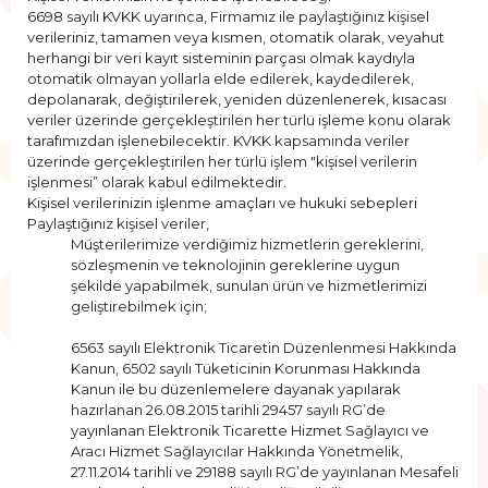
6698 sayılı KVKK uyarınca, Firmamız ile paylaştığınız kişisel
verileriniz, tamamen veya kısmen, otomatik olarak, veyahut
herhangi bir veri kayıt sisteminin parçası olmak kaydıyla
otomatik olmayan yollarla elde edilerek, kaydedilerek,
depolanarak, değiştirilerek, yeniden düzenlenerek, kısacası
veriler üzerinde gerçekleştirilen her türlü işleme konu olarak
tarafımızdan işlenebilecektir. KVKK kapsamında veriler
üzerinde gerçekleştirilen her türlü işlem "kişisel verilerin
işlenmesi” olarak kabul edilmektedir.
Kişisel verilerinizin işlenme amaçları ve hukuki sebepleri
Paylaştığınız kişisel veriler,
Müşterilerimize verdiğimiz hizmetlerin gereklerini,
sözleşmenin ve teknolojinin gereklerine uygun
şekilde yapabilmek, sunulan ürün ve hizmetlerimizi
geliştirebilmek için;
6563 sayılı Elektronik Ticaretin Düzenlenmesi Hakkında
Kanun, 6502 sayılı Tüketicinin Korunması Hakkında
Kanun ile bu düzenlemelere dayanak yapılarak
hazırlanan 26.08.2015 tarihli 29457 sayılı RG’de
yayınlanan Elektronik Ticarette Hizmet Sağlayıcı ve
Aracı Hizmet Sağlayıcılar Hakkında Yönetmelik,
27.11.2014 tarihli ve 29188 sayılı RG’de yayınlanan Mesafeli