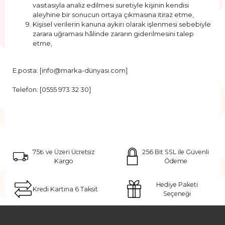
vasıtasıyla analiz edilmesi suretiyle kişinin kendisi
aleyhine bir sonucun ortaya çıkmasına itiraz etme,
Kişisel verilerin kanuna aykırı olarak işlenmesi sebebiyle
zarara uğraması hâlinde zararın giderilmesini talep
etme,
E.posta: [info@marka-dünyası.com]
Telefon: [0555 973 32 30]
75₺ ve Üzeri Ücretsiz
256 Bit SSL ile Güvenli
Kargo
Ödeme
Hediye Paketi
Kredi Kartına 6 Taksit
Seçeneği