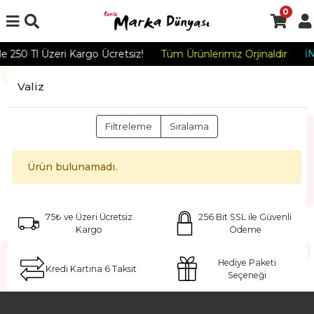
0
de 250 Tl Üzeri Kargo Ücretsiz!
Tüm Ürünlerimiz Orjinaldir
İ
Valiz
Filtreleme
Sıralama
Ürün bulunamadı.
75₺ ve Üzeri Ücretsiz
256 Bit SSL ile Güvenli
Kargo
Ödeme
Hediye Paketi
Kredi Kartına 6 Taksit
Seçeneği