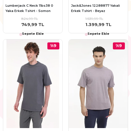
Lumberjack C Neck 11bs38 0
Jack&Jones 12288877 Yakali
Yaka Erkek Tshirt - Somon
Erkek Tshirt - Beyaz
824,99 TL
1.539,99 TL
749,99 TL
1.399,99 TL
Sepete Ekle
Sepete Ekle
%9
%9