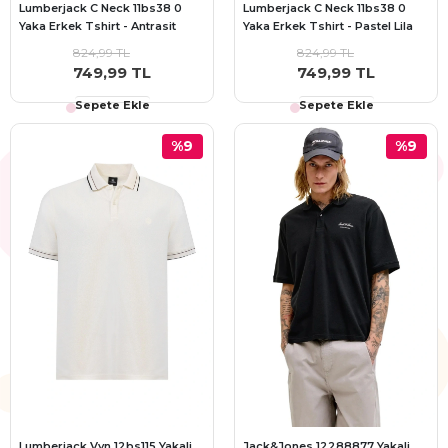
Lumberjack C Neck 11bs38 0
Lumberjack C Neck 11bs38 0
Yaka Erkek Tshirt - Antrasit
Yaka Erkek Tshirt - Pastel Lila
824,99 TL
824,99 TL
749,99 TL
749,99 TL
Sepete Ekle
Sepete Ekle
%9
%9
Lumberjack Vyn 12bs115 Yakali
Jack&Jones 12288877 Yakali