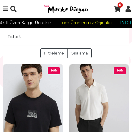
0
Üzeri Kargo Ücretsiz!
Tüm Ürünlerimiz Orjinaldir
İNDİRİM
Tshirt
Filtreleme
Sıralama
%9
%9