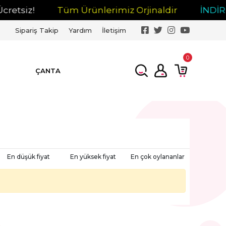
etsiz!
Tüm Ürünlerimiz Orjinaldir
İNDİRİM
Sipariş Takip
Yardım
İletişim
0
ÇANTA
En düşük fiyat
En yüksek fiyat
En çok oylananlar