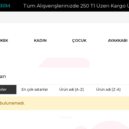
İM
Tüm Alışverişlerinizde 250 Tl Üzeri Kargo Ücr
RKEK
KADIN
ÇOCUK
AYAKKABI
an
iler
En çok satanlar
Ürün adı (A-Z)
Ürün adı (Z-A)
bulunamadı.