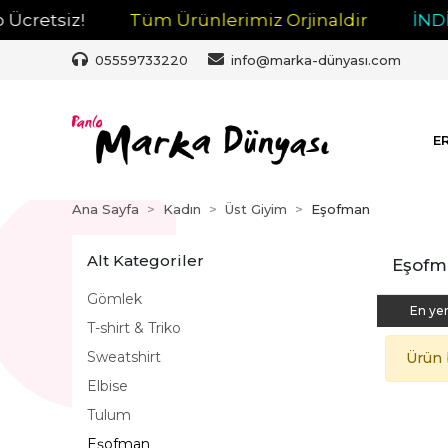
cretsiz!
Tüm Ürünlerimiz Orjinaldir
İNDİR
05559733220
info@marka-dünyası.com
E
Ana Sayfa
Kadın
Üst Giyim
Eşofman
Alt Kategoriler
Eşofm
Gömlek
En yen
T-shirt & Triko
Sweatshirt
Ürün 
Elbise
Tulum
Eşofman