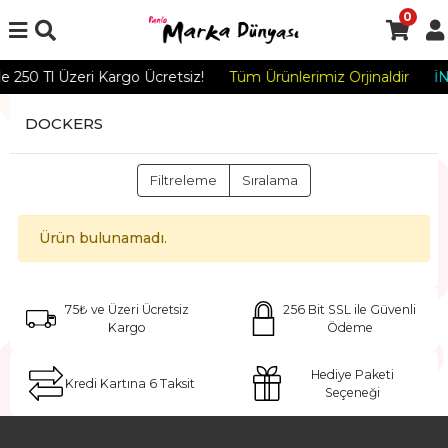
0
de 250 Tl Üzeri Kargo Ücretsiz!
Tüm Ürünlerimiz Orjinaldir
İ
DOCKERS
Filtreleme
Sıralama
Ürün bulunamadı.
75₺ ve Üzeri Ücretsiz
256 Bit SSL ile Güvenli
Kargo
Ödeme
Hediye Paketi
Kredi Kartına 6 Taksit
Seçeneği