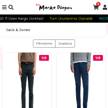
0
l Üzeri Kargo Ücretsiz!
Tüm Ürünlerimiz Orjinaldir
İNDİRİM
Jack & Jones
Filtreleme
Sıralama
%9
%9