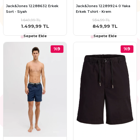
Jack&Jones 12288632 Erkek
Jack&Jones 12289924 0 Yaka
Sort - Siyah
Erkek Tshirt - Krem
1.649,99 TL
934,99 TL
1.499,99 TL
849,99 TL
Sepete Ekle
Sepete Ekle
%9
%9