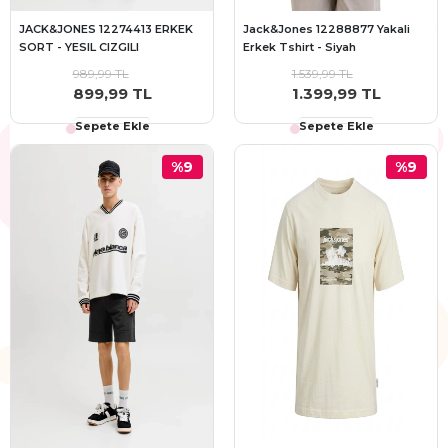
JACK&JONES 12274413 ERKEK
Jack&Jones 12288877 Yakali
SORT - YESIL CIZGILI
Erkek Tshirt - Siyah
989,99 TL
1.539,99 TL
899,99 TL
1.399,99 TL
Sepete Ekle
Sepete Ekle
%9
%9