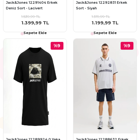
Jack&Jones 12291404 Erkek
Jack&Jones 12292831 Erkek
Deniz Sort - Lacivert
Sort - Siyah
1.539,99 TL
1.319,99 TL
1.399,99 TL
1.199,99 TL
Sepete Ekle
Sepete Ekle
%9
%9
Jack&Jones 12289924 0 Yaka
Jack&Jones 12288632 Erkek