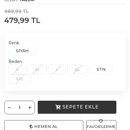
989,99 TL
479,99 TL
Renk:
SIYAH
Beden:
S
M
L
XL
STN
XXL
SEPETE EKLE
HEMEN AL
FAVORILERIME