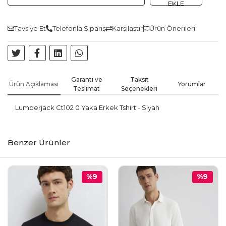
EKLE
Tavsiye Et
Telefonla Sipariş
Karşılaştır
Ürün Önerileri
Garanti ve
Taksit
Ürün Açıklaması
Yorumlar
Teslimat
Seçenekleri
Lumberjack Ct102 0 Yaka Erkek Tshirt - Siyah
Benzer Ürünler
%9
%9