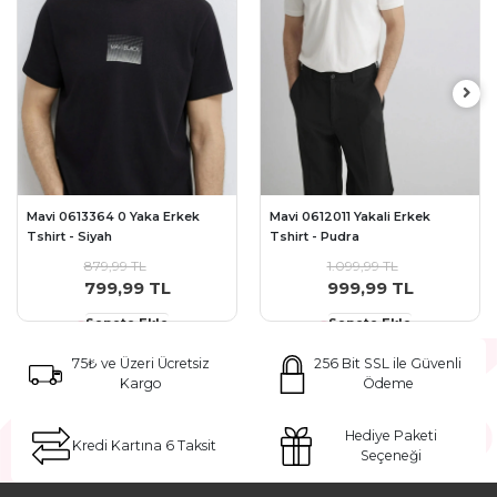
Mavi 0613364 0 Yaka Erkek
Mavi 0612011 Yakali Erkek
Tshirt - Siyah
Tshirt - Pudra
879,99 TL
1.099,99 TL
799,99 TL
999,99 TL
Sepete Ekle
Sepete Ekle
75₺ ve Üzeri Ücretsiz
256 Bit SSL ile Güvenli
Kargo
Ödeme
Hediye Paketi
Kredi Kartına 6 Taksit
Seçeneği