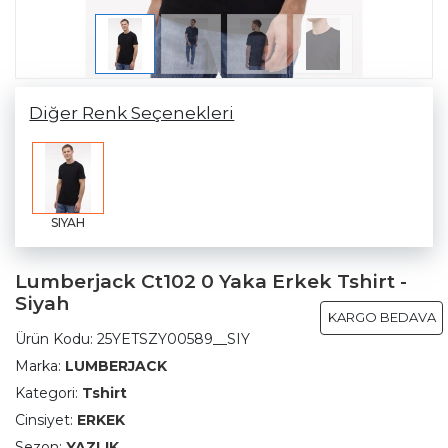
Diğer Renk Seçenekleri
SIYAH
Lumberjack Ct102 0 Yaka Erkek Tshirt -
Siyah
KARGO BEDAVA
Ürün Kodu:
25YETSZY00589__SIY
Marka:
LUMBERJACK
Kategori:
Tshirt
Cinsiyet:
ERKEK
Sezon:
YAZLIK