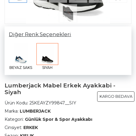
Diğer Renk Seçenekleri
BEYAZ SAKS
SIYAH
Lumberjack Mabel Erkek Ayakkabi -
Siyah
KARGO BEDAVA
Ürün Kodu:
25KEAYZY99847__SIY
Marka:
LUMBERJACK
Kategori:
Günlük Spor & Spor Ayakkabı
Cinsiyet:
ERKEK
Sezon:
KIŞLIK