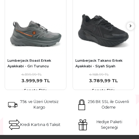
Lumberjack Roast Erkek
Lumberjack Takano Erkek
Ayakkabi - Gri Turuncu
Ayakkabi - Siyah Siyah
4.399,99 TL
4.168,99 TL
3.999,99 TL
3.789,99 TL
Sepete Ekle
Sepete Ekle
75₺ ve Üzeri Ücretsiz
256 Bit SSL ile Güvenli
Kargo
Ödeme
Hediye Paketi
Kredi Kartına 6 Taksit
Seçeneği