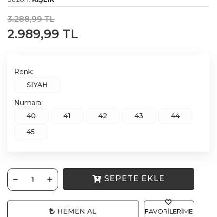
3.288,99 TL
2.989,99 TL
Renk:
SIYAH
Numara:
40
41
42
43
44
45
SEPETE EKLE
HEMEN AL
FAVORILERIME