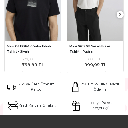
Mavi 0613364 0 Yaka Erkek
Mavi 0612011 Yakali Erkek
Tshirt - Siyah
Tshirt - Pudra
879,99 TL
1.099,99 TL
799,99 TL
999,99 TL
Sepete Ekle
Sepete Ekle
75₺ ve Üzeri Ücretsiz
256 Bit SSL ile Güvenli
Kargo
Ödeme
Hediye Paketi
Kredi Kartına 6 Taksit
Seçeneği