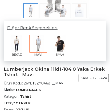
Diğer Renk Seçenekleri
BEYAZ
MAVI
SIYAH
Lumberjack Okina 11id1-104 0 Yaka Erkek
Tshirt - Mavi
KARGO BEDAVA
Ürün Kodu:
26YETSZY04681__MAV
Marka:
LUMBERJACK
Kategori:
Tshirt
Cinsiyet:
ERKEK
Sezon:
YAZLIK