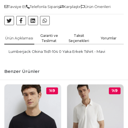
Tavsiye Et
Telefonla Sipariş
Karşılaştır
Ürün Önerileri
Garanti ve
Taksit
Ürün Açıklaması
Yorumlar
Teslimat
Seçenekleri
Lumberjack Okina 11id1-104 0 Yaka Erkek Tshirt - Mavi
Benzer Ürünler
%9
%9