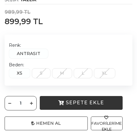
989,99 TL
899,99 TL
Renk:
ANTRASIT
Beden:
XS
S
M
L
XL
SEPETE EKLE
HEMEN AL
FAVORILERIME
EKLE