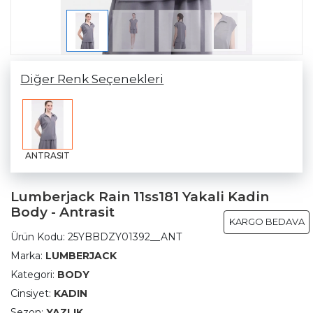
Diğer Renk Seçenekleri
ANTRASIT
Lumberjack Rain 11ss181 Yakali Kadin
Body - Antrasit
KARGO BEDAVA
Ürün Kodu:
25YBBDZY01392__ANT
Marka:
LUMBERJACK
Kategori:
BODY
Cinsiyet:
KADIN
Sezon:
YAZLIK