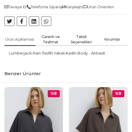
Tavsiye Et
Telefonla Sipariş
Karşılaştır
Ürün Önerileri
Garanti ve
Taksit
Ürün Açıklaması
Yorumlar
Teslimat
Seçenekleri
Lumberjack Rain 11ss181 Yakali Kadin Body - Antrasit
Benzer Ürünler
%9
%9