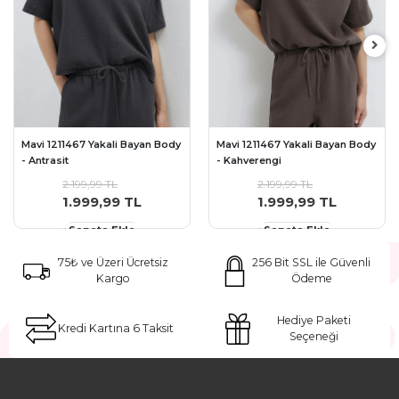
Mavi 1211467 Yakali Bayan Body
Mavi 1211467 Yakali Bayan Body
- Antrasit
- Kahverengi
2.199,99 TL
2.199,99 TL
1.999,99 TL
1.999,99 TL
Sepete Ekle
Sepete Ekle
75₺ ve Üzeri Ücretsiz
256 Bit SSL ile Güvenli
Kargo
Ödeme
Hediye Paketi
Kredi Kartına 6 Taksit
Seçeneği