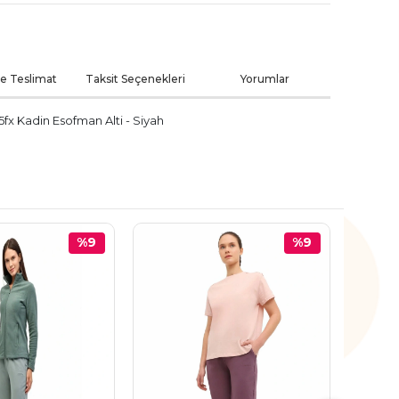
ve Teslimat
Taksit Seçenekleri
Yorumlar
x Kadin Esofman Alti - Siyah
%9
%9