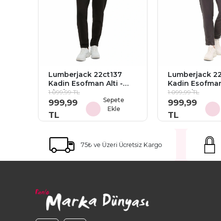
Lumberjack 22ct137
Lumberjack 22
Kadin Esofman Alti -
Kadin Esofman 
Siyah
Antrasit
1.099,99 TL
1.099,99 TL
Sepete
999,99
999,99
Ekle
TL
TL
75₺ ve Üzeri Ücretsiz Kargo