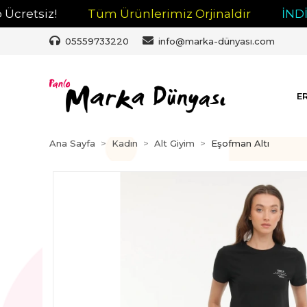
tsiz!
Tüm Ürünlerimiz Orjinaldir
İNDİRİM
05559733220
info@marka-dünyası.com
E
Ana Sayfa
Kadın
Alt Giyim
Eşofman Altı