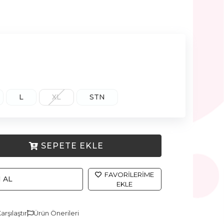
L
XL
STN
SEPETE EKLE
FAVORILERIME
 AL
EKLE
arşılaştır
Ürün Önerileri