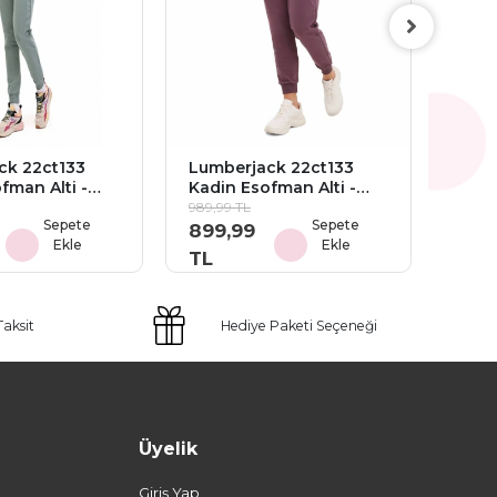
Lumb
Kadi
Ekru
1.649,
1.49
TL
ck 22ct133
Lumberjack 22ct133
fman Alti -
Kadin Esofman Alti -
Mor
989,99 TL
Sepete
Sepete
899,99
Ekle
Ekle
TL
Taksit
Hediye Paketi Seçeneği
Üyelik
Giriş Yap