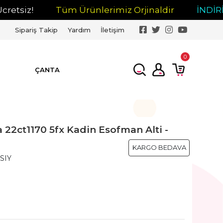
iz!
Tüm Ürünlerimiz Orjinaldir
İNDİRİM
Sipariş Takip
Yardım
İletişim
0
ÇANTA
2ct1170 5fx Kadin Esofman Alti -
KARGO BEDAVA
SIY