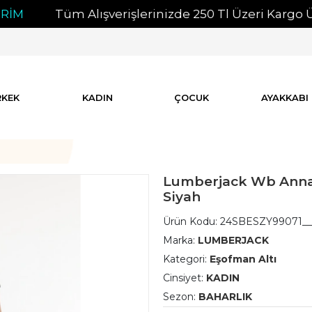
Tüm Alışverişlerinizde 250 Tl Üzeri Kargo Ücrets
RKEK
KADIN
ÇOCUK
AYAKKABI
Lumberjack Wb Anna 2
Siyah
Ürün Kodu:
24SBESZY99071__
Marka:
LUMBERJACK
Kategori:
Eşofman Altı
Cinsiyet:
KADIN
Sezon:
BAHARLIK