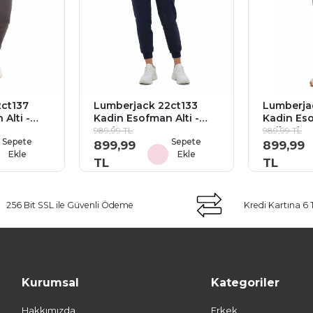
ct137
Lumberjack 22ct133
Lumberja
Alti -
Kadin Esofman Alti -
Kadin Eso
Lacivert
Acik Mint
989,99 TL
989,99 TL
Sepete
Sepete
899,99
899,99
Ekle
Ekle
TL
TL
256 Bit SSL ile Güvenli Ödeme
Kredi Kartına 6 
Kurumsal
Kategoriler
Hakkımızda
Erkek