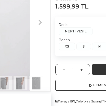
1.599,99 TL
Renk:
NEFTI YESIL
Beden:
XS
S
M
HEMEN
Tavsiye Et
Telefonla Sipariş
K