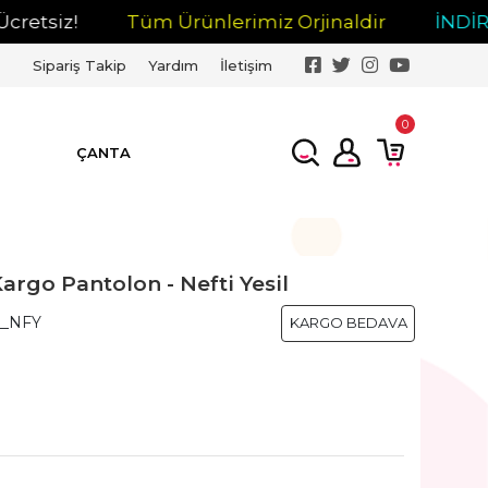
iz!
Tüm Ürünlerimiz Orjinaldir
İNDİRİM
Sipariş Takip
Yardım
İletişim
0
ÇANTA
argo Pantolon - Nefti Yesil
__NFY
KARGO BEDAVA