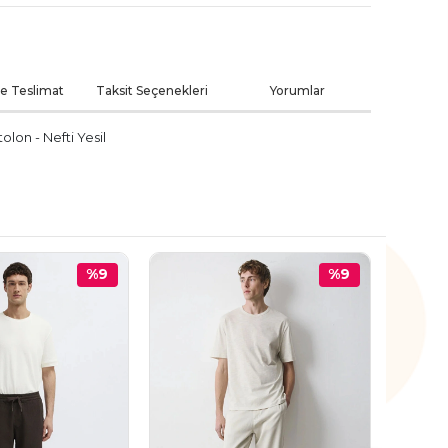
ve Teslimat
Taksit Seçenekleri
Yorumlar
lon - Nefti Yesil
%9
%9