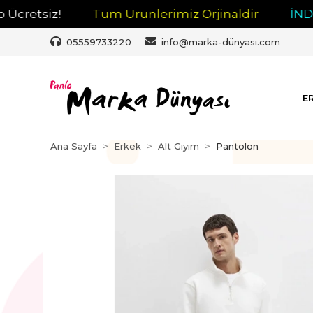
tsiz!
Tüm Ürünlerimiz Orjinaldir
İNDİRİM
05559733220
info@marka-dünyası.com
E
Ana Sayfa
Erkek
Alt Giyim
Pantolon