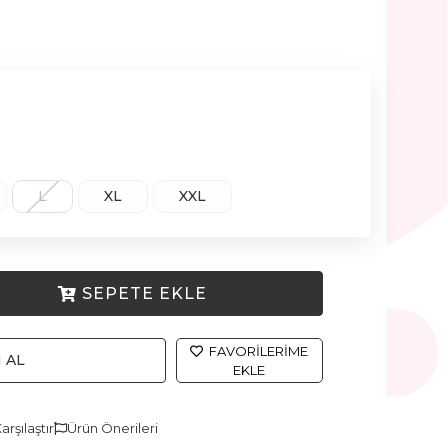
L
XL
XXL
SEPETE EKLE
FAVORILERIME
 AL
EKLE
arşılaştır
Ürün Önerileri