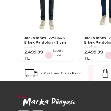
Jack&Jones 12298646
Jack&Jones 1
Erkek Pantolon - Siyah
Erkek Pantolo
Lacivert
2.749,99 TL
2.749,99 TL
Sepete
2.499,99
2.499,99
Ekle
TL
TL
75₺ ve Üzeri Ücretsiz Kargo