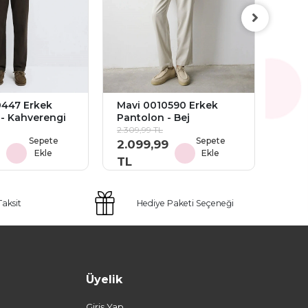
Mavi
Pant
1.979,
1.79
TL
0447 Erkek
Mavi 0010590 Erkek
- Kahverengi
Pantolon - Bej
2.309,99 TL
Sepete
Sepete
2.099,99
Ekle
Ekle
TL
Taksit
Hediye Paketi Seçeneği
Üyelik
Giriş Yap