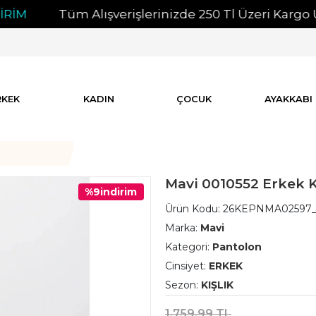
Tüm Alışverişlerinizde 250 Tl Üzeri Kargo Ücrets
RKEK
KADIN
ÇOCUK
AYAKKABI
Mavi 0010552 Erkek K
%9
indirim
Ürün Kodu:
26KEPNMA02597
Marka:
Mavi
Kategori:
Pantolon
Cinsiyet:
ERKEK
Sezon:
KIŞLIK
1.759,99 TL