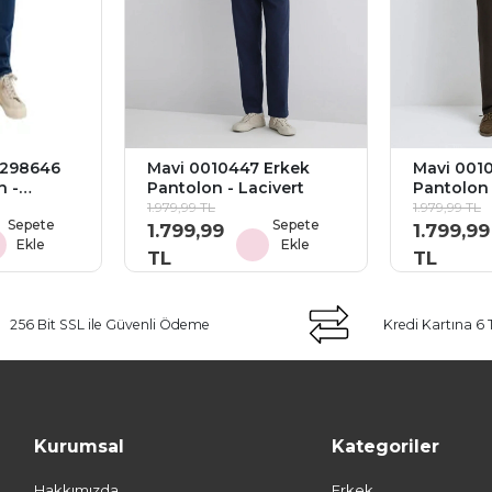
2298646
Mavi 0010447 Erkek
Mavi 001
n -
Pantolon - Lacivert
Pantolon 
1.979,99 TL
1.979,99 TL
Sepete
Sepete
1.799,99
1.799,99
Ekle
Ekle
TL
TL
256 Bit SSL ile Güvenli Ödeme
Kredi Kartına 6 
Kurumsal
Kategoriler
Hakkımızda
Erkek