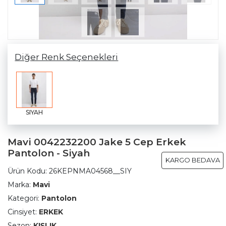
Diğer Renk Seçenekleri
SIYAH
Mavi 0042232200 Jake 5 Cep Erkek
Pantolon - Siyah
KARGO BEDAVA
Ürün Kodu:
26KEPNMA04568__SIY
Marka:
Mavi
Kategori:
Pantolon
Cinsiyet:
ERKEK
Sezon:
KIŞLIK