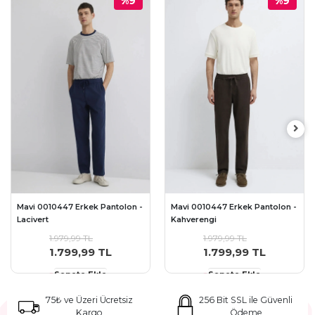
%9
%9
Mavi 0010447 Erkek Pantolon -
Mavi 0010447 Erkek Pantolon -
Lacivert
Kahverengi
1.979,99 TL
1.979,99 TL
1.799,99 TL
1.799,99 TL
Sepete Ekle
Sepete Ekle
75₺ ve Üzeri Ücretsiz
256 Bit SSL ile Güvenli
Kargo
Ödeme