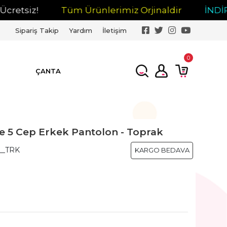
siz!
Tüm Ürünlerimiz Orjinaldir
İNDİRİM
Sipariş Takip
Yardım
İletişim
0
ÇANTA
e 5 Cep Erkek Pantolon - Toprak
__TRK
KARGO BEDAVA