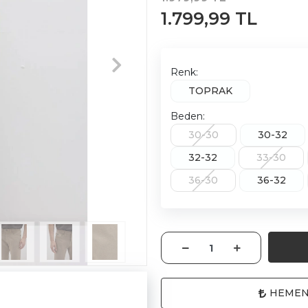
1.799,99 TL
Renk:
TOPRAK
Beden:
30-30
30-32
32-32
33-30
36-30
36-32
HEMEN