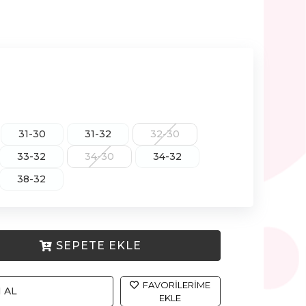
31-30
31-32
32-30
33-32
34-30
34-32
38-32
SEPETE EKLE
FAVORILERIME
 AL
EKLE