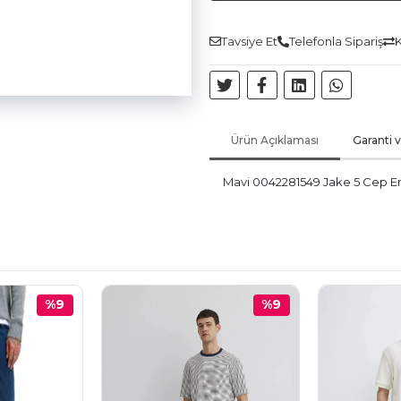
Tavsiye Et
Telefonla Sipariş
K
Ürün Açıklaması
Garanti 
Mavi 0042281549 Jake 5 Cep Er
%9
%9