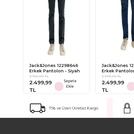
Jack&Jones 12298646
Jack&Jones 1
Erkek Pantolon - Siyah
Erkek Pantolo
Lacivert
2.749,99 TL
2.749,99 TL
Sepete
2.499,99
2.499,99
Ekle
TL
TL
75₺ ve Üzeri Ücretsiz Kargo