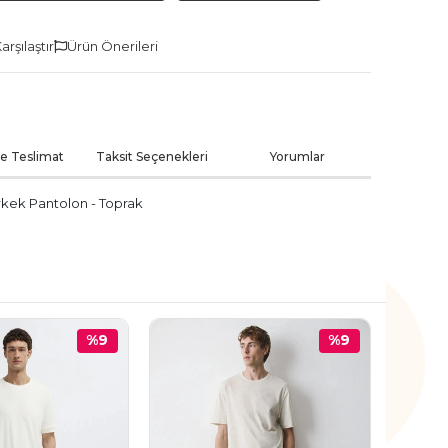
arşılaştır
Ürün Önerileri
ve Teslimat
Taksit Seçenekleri
Yorumlar
kek Pantolon - Toprak
%9
%9