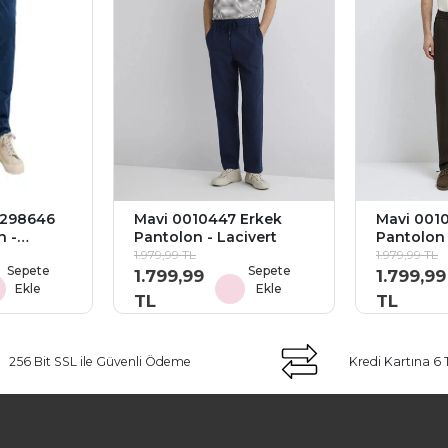
2298646
Mavi 0010447 Erkek
Mavi 001
n -
Pantolon - Lacivert
Pantolon 
1.979,99 TL
1.979,99 TL
Sepete
Sepete
1.799,99
1.799,99
Ekle
Ekle
TL
TL
256 Bit SSL ile Güvenli Ödeme
Kredi Kartına 6 