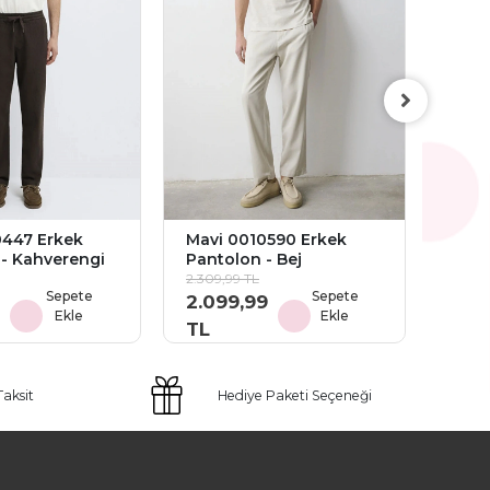
Mavi
Pant
1.979,
1.79
TL
0447 Erkek
Mavi 0010590 Erkek
- Kahverengi
Pantolon - Bej
2.309,99 TL
Sepete
Sepete
2.099,99
Ekle
Ekle
TL
Taksit
Hediye Paketi Seçeneği