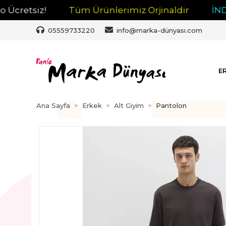
etsiz!
Tüm Ürünlerimiz Orjinaldir
İNDİRİM
05559733220
info@marka-dünyası.com
E
Ana Sayfa
Erkek
Alt Giyim
Pantolon