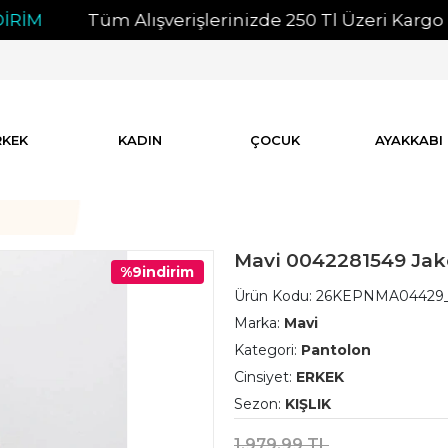
Tüm Alışverişlerinizde 250 Tl Üzeri Kargo Ücret
RKEK
KADIN
ÇOCUK
AYAKKABI
Mavi 0042281549 Jak
%9
indirim
Ürün Kodu:
26KEPNMA04429
Marka:
Mavi
Kategori:
Pantolon
Cinsiyet:
ERKEK
Sezon:
KIŞLIK
1.979,99 TL