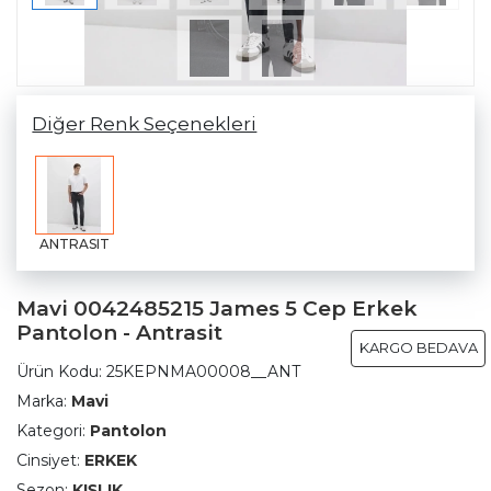
Diğer Renk Seçenekleri
ANTRASIT
Mavi 0042485215 James 5 Cep Erkek
Pantolon - Antrasit
KARGO BEDAVA
Ürün Kodu:
25KEPNMA00008__ANT
Marka:
Mavi
Kategori:
Pantolon
Cinsiyet:
ERKEK
Sezon:
KIŞLIK