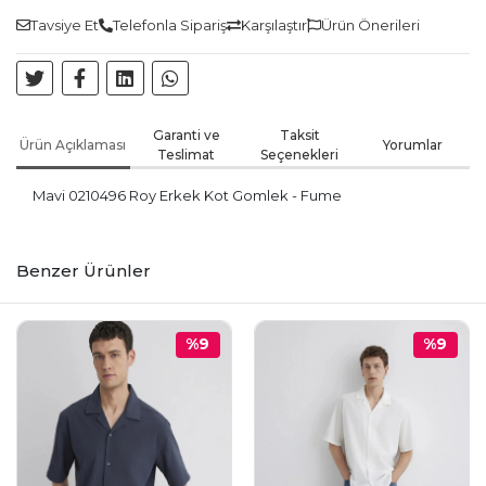
Tavsiye Et
Telefonla Sipariş
Karşılaştır
Ürün Önerileri
Garanti ve
Taksit
Ürün Açıklaması
Yorumlar
Teslimat
Seçenekleri
Mavi 0210496 Roy Erkek Kot Gomlek - Fume
Benzer Ürünler
%9
%9