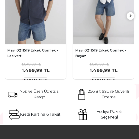
Mavi 0211519 Erkek Gomlek -
Mavi 0211519 Erkek Gomlek -
Lacivert
Beyaz
1.649,99 TL
1.649,99 TL
1.499,99 TL
1.499,99 TL
Sepete Ekle
Sepete Ekle
75₺ ve Üzeri Ücretsiz
256 Bit SSL ile Güvenli
Kargo
Ödeme
Hediye Paketi
Kredi Kartına 6 Taksit
Seçeneği