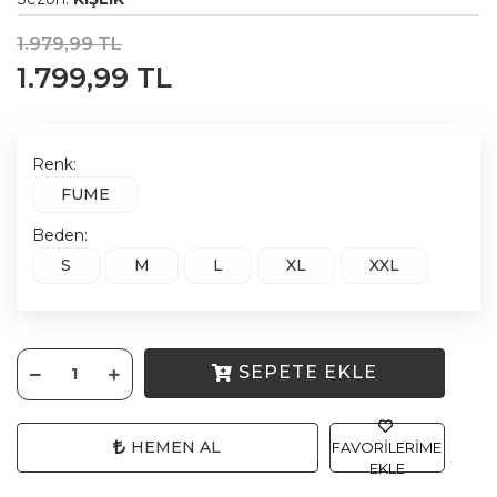
1.979,99 TL
1.799,99 TL
Renk:
FUME
Beden:
S
M
L
XL
XXL
SEPETE EKLE
HEMEN AL
FAVORILERIME
EKLE