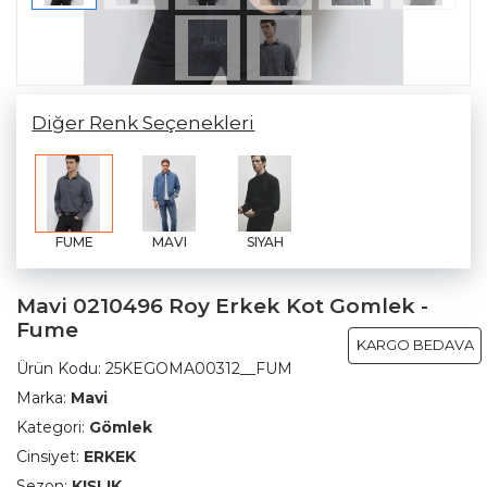
Diğer Renk Seçenekleri
FUME
MAVI
SIYAH
Mavi 0210496 Roy Erkek Kot Gomlek -
Fume
KARGO BEDAVA
Ürün Kodu:
25KEGOMA00312__FUM
Marka:
Mavi
Kategori:
Gömlek
Cinsiyet:
ERKEK
Sezon:
KIŞLIK