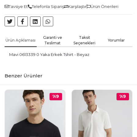
Tavsiye Et
Telefonla Sipariş
Karşılaştır
Ürün Önerileri
Garanti ve
Taksit
Ürün Açıklaması
Yorumlar
Teslimat
Seçenekleri
Mavi 0613339 0 Yaka Erkek Tshirt - Beyaz
Benzer Ürünler
%9
%9