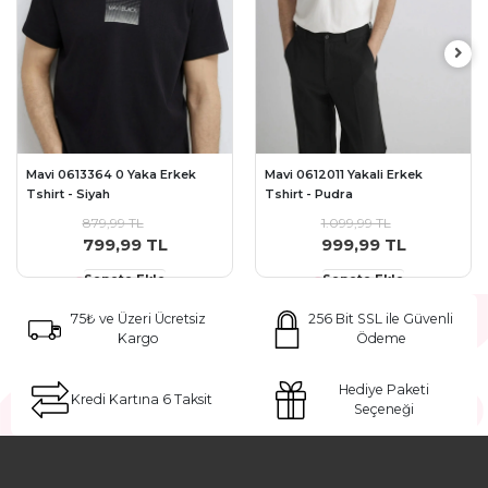
Mavi 0613364 0 Yaka Erkek
Mavi 0612011 Yakali Erkek
Tshirt - Siyah
Tshirt - Pudra
879,99 TL
1.099,99 TL
799,99 TL
999,99 TL
Sepete Ekle
Sepete Ekle
75₺ ve Üzeri Ücretsiz
256 Bit SSL ile Güvenli
Kargo
Ödeme
Hediye Paketi
Kredi Kartına 6 Taksit
Seçeneği