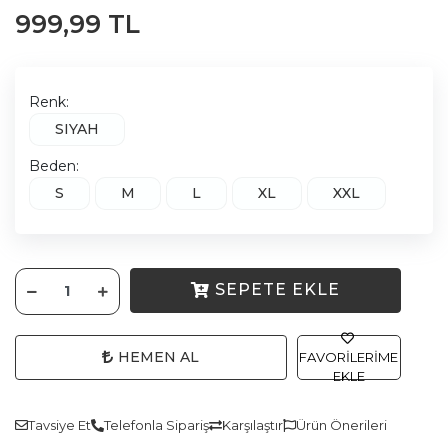
999,99 TL
Renk:
SIYAH
Beden:
S
M
L
XL
XXL
SEPETE EKLE
HEMEN AL
FAVORILERIME
EKLE
Tavsiye Et
Telefonla Sipariş
Karşılaştır
Ürün Önerileri