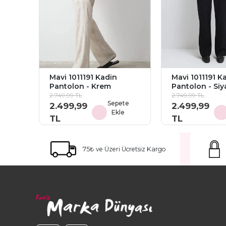
Mavi 1011191 Kadin
Mavi 1011191 K
Pantolon - Krem
Pantolon - Siy
2.749,99 TL
2.749,99 TL
Sepete
2.499,99
2.499,99
Ekle
TL
TL
75₺ ve Üzeri Ücretsiz Kargo