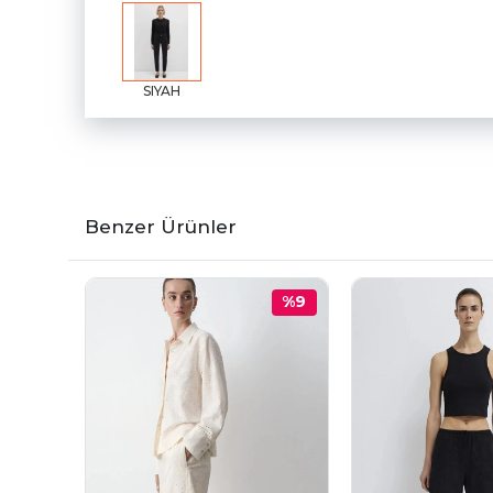
SIYAH
Benzer Ürünler
%9