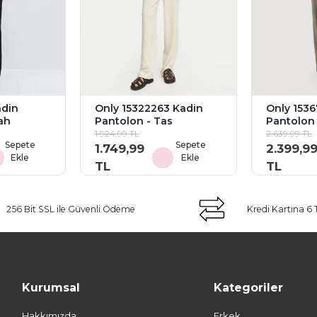
adin
Only 15322263 Kadin
Only 153
ah
Pantolon - Tas
Pantolon 
1.924,99 TL
2.639,99 TL
Sepete
Sepete
1.749,99
2.399,9
Ekle
Ekle
TL
TL
256 Bit SSL ile Güvenli Ödeme
Kredi Kartına 6 
Kurumsal
Kategoriler
Hakkımızda
Erkek