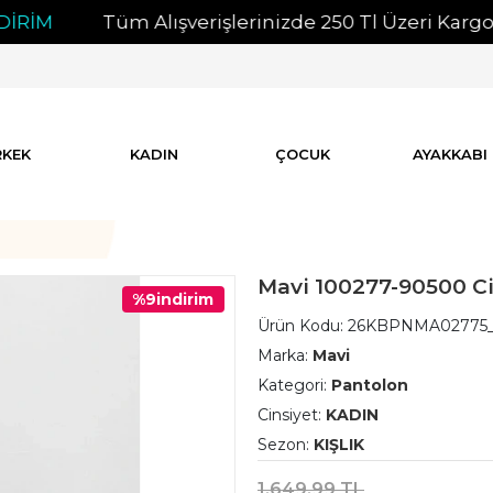
M
Tüm Alışverişlerinizde 250 Tl Üzeri Kargo Ücre
RKEK
KADIN
ÇOCUK
AYAKKABI
Mavi 100277-90500 Ci
%9
indirim
Ürün Kodu:
26KBPNMA02775_
Marka:
Mavi
Kategori:
Pantolon
Cinsiyet:
KADIN
Sezon:
KIŞLIK
1.649,99 TL