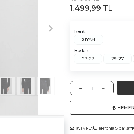
1.499,99 TL
Renk:
SIYAH
Beden:
27-27
29-27
HEMEN
Tavsiye Et
Telefonla Sipariş
K