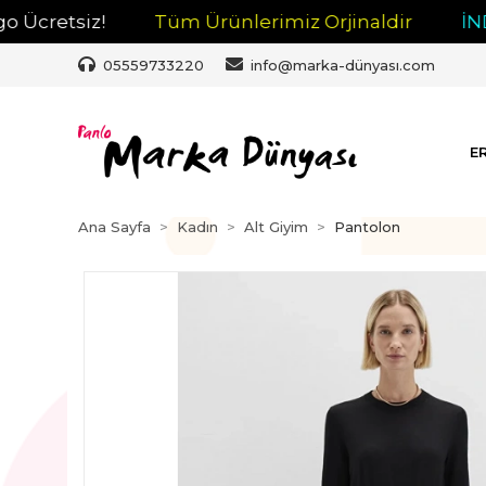
retsiz!
Tüm Ürünlerimiz Orjinaldir
İNDİRİ
05559733220
info@marka-dünyası.com
E
Ana Sayfa
Kadın
Alt Giyim
Pantolon