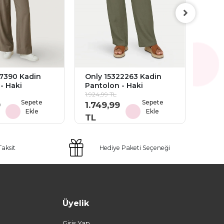
Only
Pant
1.924,
1.74
TL
67390 Kadin
Only 15322263 Kadin
- Haki
Pantolon - Haki
1.924,99 TL
Sepete
Sepete
9
1.749,99
Ekle
Ekle
TL
Taksit
Hediye Paketi Seçeneği
Üyelik
Giriş Yap