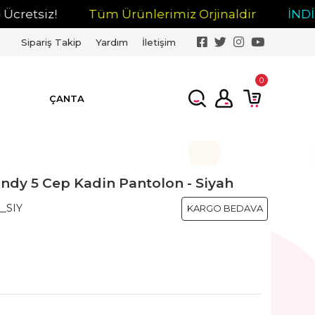
tsiz!
Tüm Ürünlerimiz Orjinaldir
İNDİRİM
Sipariş Takip
Yardım
İletişim
0
ÇANTA
ndy 5 Cep Kadin Pantolon - Siyah
_SIY
KARGO BEDAVA