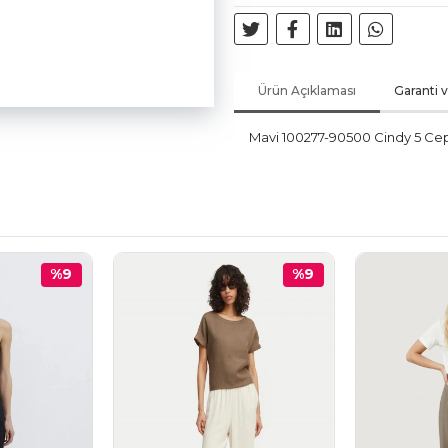
Ürün Açıklaması
Garanti 
Mavi 100277-90500 Cindy 5 Cep
%9
%9