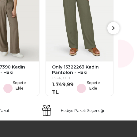
Only
Pant
1.924,
1.74
TL
67390 Kadin
Only 15322263 Kadin
- Haki
Pantolon - Haki
1.924,99 TL
Sepete
Sepete
9
1.749,99
Ekle
Ekle
TL
Taksit
Hediye Paketi Seçeneği