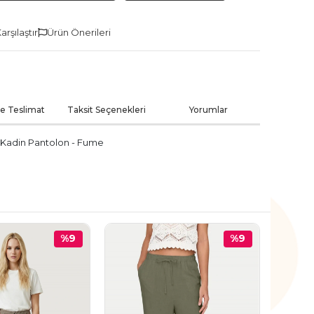
arşılaştır
Ürün Önerileri
ve Teslimat
Taksit Seçenekleri
Yorumlar
 Kadin Pantolon - Fume
%9
%9