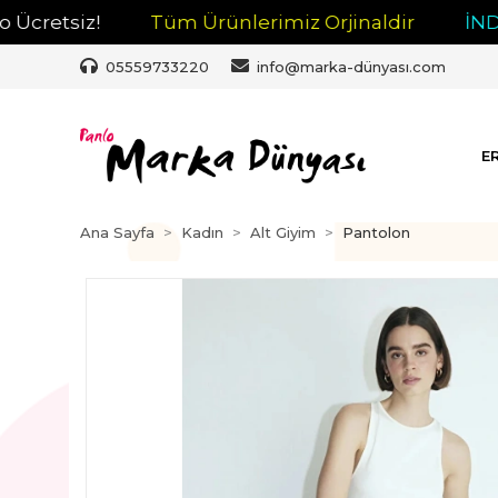
tsiz!
Tüm Ürünlerimiz Orjinaldir
İNDİRİM
05559733220
info@marka-dünyası.com
E
Ana Sayfa
Kadın
Alt Giyim
Pantolon