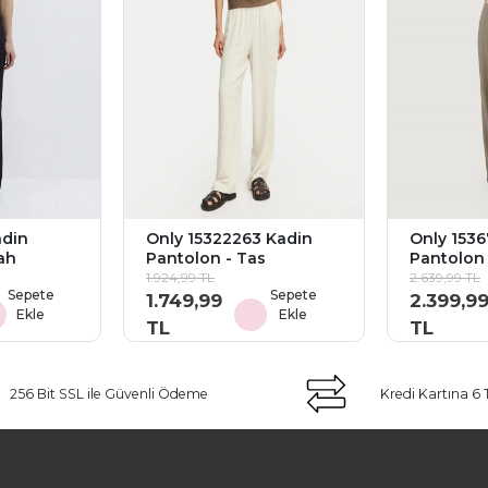
adin
Only 15322263 Kadin
Only 153
ah
Pantolon - Tas
Pantolon 
1.924,99 TL
2.639,99 TL
Sepete
Sepete
1.749,99
2.399,9
Ekle
Ekle
TL
TL
256 Bit SSL ile Güvenli Ödeme
Kredi Kartına 6 