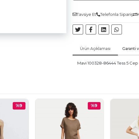
Tavsiye Et
Telefonla Sipariş
K
Ürün Açıklaması
Garanti 
Mavi 100328-86444 Tess 5 Cep
%9
%9