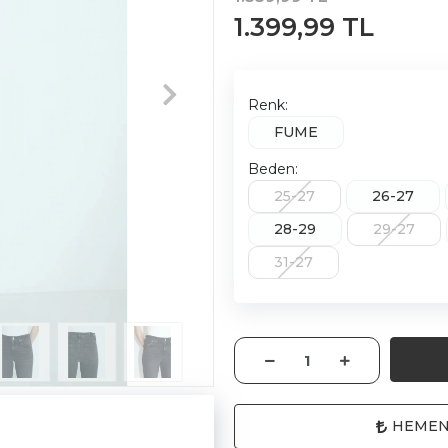
1.399,99 TL
Renk:
FUME
Beden:
25-27
26-27
28-29
29-27
31-27
HEMEN