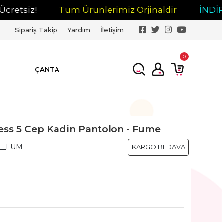
iz!
Tüm Ürünlerimiz Orjinaldir
İNDİRİM
Sipariş Takip
Yardım
İletişim
0
ÇANTA
ess 5 Cep Kadin Pantolon - Fume
__FUM
KARGO BEDAVA