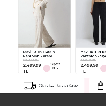
Mavi 1011191 Kadin
Mavi 1011191 K
Pantolon - Krem
Pantolon - Siy
2.749,99 TL
2.749,99 TL
Sepete
2.499,99
2.499,99
Ekle
TL
TL
75₺ ve Üzeri Ücretsiz Kargo