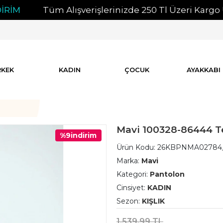
Tüm Alışverişlerinizde 250 Tl Üzeri Kargo Ücrets
RKEK
KADIN
ÇOCUK
AYAKKABI
Mavi 100328-86444 T
%9
indirim
Ürün Kodu:
26KBPNMA02784
Marka:
Mavi
Kategori:
Pantolon
Cinsiyet:
KADIN
Sezon:
KIŞLIK
1.539,99 TL