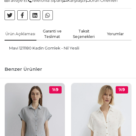
Tavsiye Et
Telefonla Sipariş
Karşılaştır
Ürün Önerileri
Garanti ve
Taksit
Ürün Açıklaması
Yorumlar
Teslimat
Seçenekleri
Mavi 1211180 Kadin Gomlek - Nil Yesili
Benzer Ürünler
%9
%9