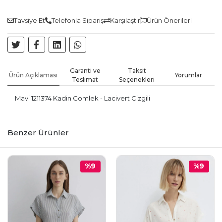
Tavsiye Et
Telefonla Sipariş
Karşılaştır
Ürün Önerileri
Garanti ve
Taksit
Ürün Açıklaması
Yorumlar
Teslimat
Seçenekleri
Mavi 1211374 Kadin Gomlek - Lacivert Cizgili
Benzer Ürünler
%9
%9