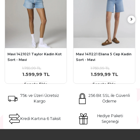
Mavi 1421021 Taylor Kadin Kot
Mavi 1411221 Eliana 5 Cep Kadin
Sort - Mavi
Sort - Mavi
1.759,99 TL
1.759,99 TL
1.599,99 TL
1.599,99 TL
Sepete Ekle
Sepete Ekle
75₺ ve Üzeri Ücretsiz
256 Bit SSL ile Güvenli
Kargo
Ödeme
Hediye Paketi
Kredi Kartına 6 Taksit
Seçeneği