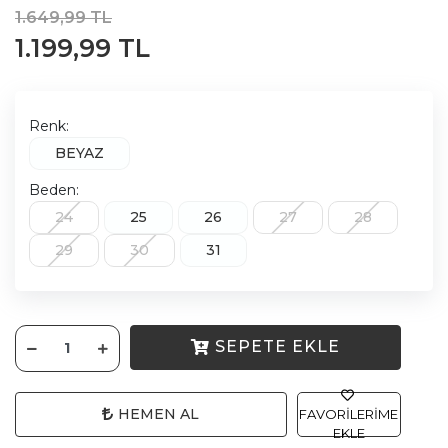
1.649,99 TL
1.199,99 TL
Renk:
BEYAZ
Beden:
24
25
26
27
28
29
30
31
SEPETE EKLE
HEMEN AL
FAVORILERIME
EKLE