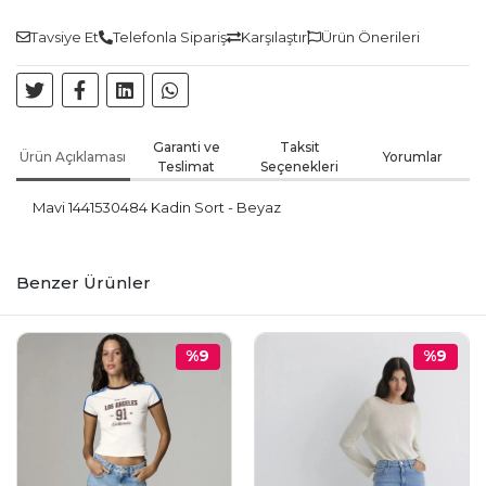
Tavsiye Et
Telefonla Sipariş
Karşılaştır
Ürün Önerileri
Garanti ve
Taksit
Ürün Açıklaması
Yorumlar
Teslimat
Seçenekleri
Mavi 1441530484 Kadin Sort - Beyaz
Benzer Ürünler
%9
%9