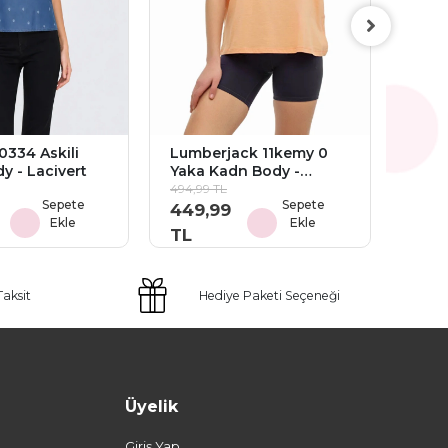
Lumb
Yaka
1.209,
1.09
TL
0334 Askili
Lumberjack 11kemy 0
y - Lacivert
Yaka Kadn Body -
Turuncu
494,99 TL
Sepete
Sepete
449,99
Ekle
Ekle
TL
Taksit
Hediye Paketi Seçeneği
Üyelik
Giriş Yap