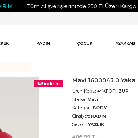
Tüm Alışverişlerinizde 250 Tl Üzeri Kargo Ücretsiz
RKEK
KADIN
ÇOCUK
AYAKKABI
Mavi 1600843 0 Yaka 
%9
indirim
Ürün Kodu:
4YKFOFHZUR
Marka:
Mavi
Kategori:
BODY
Cinsiyet:
KADIN
Sezon:
YAZLIK
406,99 TL