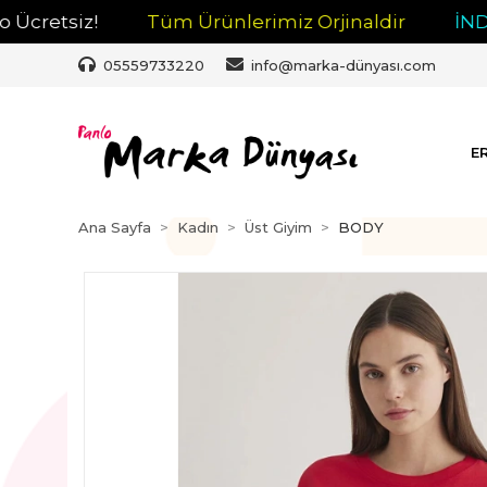
iz!
Tüm Ürünlerimiz Orjinaldir
İNDİRİM
05559733220
info@marka-dünyası.com
E
Ana Sayfa
Kadın
Üst Giyim
BODY