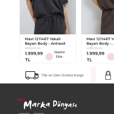
Mavi 1211467 Yakali
Mavi 1211467 Y
Bayan Body - Antrasit
Bayan Body -
Kahverengi
2.199,99 TL
2.199,99 TL
Sepete
1.999,99
1.999,99
Ekle
TL
TL
75₺ ve Üzeri Ücretsiz Kargo