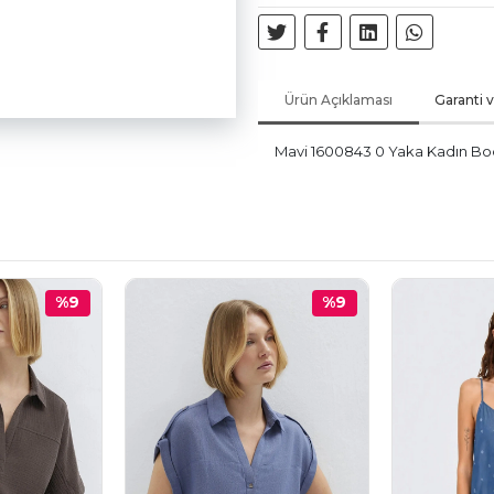
Ürün Açıklaması
Garanti 
Mavi 1600843 0 Yaka Kadın Bod
%9
%9