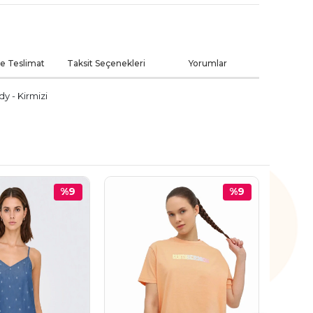
ve Teslimat
Taksit Seçenekleri
Yorumlar
y - Kirmizi
%9
%9