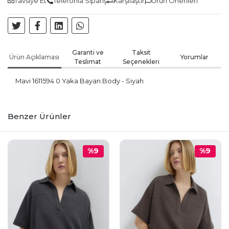
Tavsiye Et
Telefonla Sipariş
Karşılaştır
Ürün Önerileri
Garanti ve
Taksit
Ürün Açıklaması
Yorumlar
Teslimat
Seçenekleri
Mavi 1611594 0 Yaka Bayan Body - Siyah
Benzer Ürünler
%9
%9