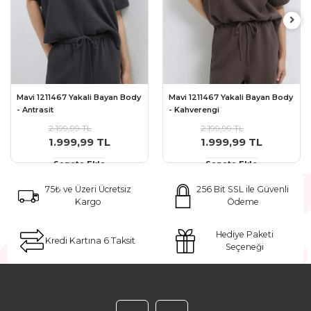
Mavi 1211467 Yakali Bayan Body
Mavi 1211467 Yakali Bayan Body
- Antrasit
- Kahverengi
2.199,99 TL
2.199,99 TL
1.999,99 TL
1.999,99 TL
Sepete Ekle
Sepete Ekle
75₺ ve Üzeri Ücretsiz
256 Bit SSL ile Güvenli
Kargo
Ödeme
Hediye Paketi
Kredi Kartına 6 Taksit
Seçeneği