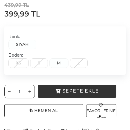
439,99 TL
399,99 TL
Renk:
SIYAH
Beden:
XS
S
M
L
SEPETE EKLE
HEMEN AL
FAVORILERIME
EKLE