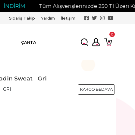
DİRİM
Tüm Alışverişlerinizde 250 Tl Üzeri Kargo 
Sipariş Takip
Yardım
İletişim
0
ÇANTA
adin Sweat - Gri
_GRI
KARGO BEDAVA