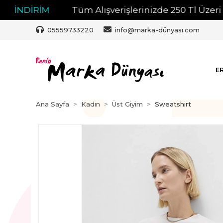
NDİRİM
Tüm Alışverişlerinizde 250 Tl Üzeri Karg
05559733220
info@marka-dünyası.com
E
Ana Sayfa
Kadın
Üst Giyim
Sweatshirt