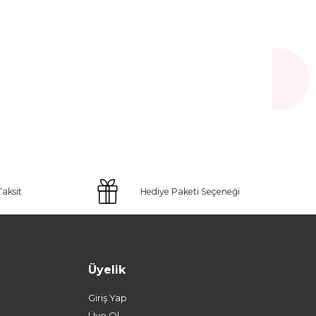
Taksit
Hediye Paketi Seçeneği
Üyelik
Giriş Yap
Üye Ol