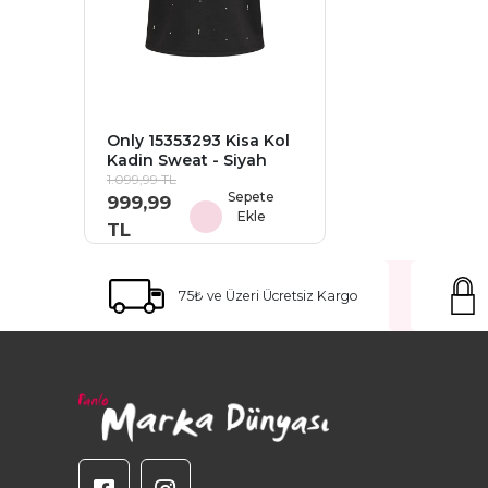
Only 15353293 Kisa Kol
Kadin Sweat - Siyah
1.099,99 TL
Sepete
999,99
Ekle
TL
75₺ ve Üzeri Ücretsiz Kargo