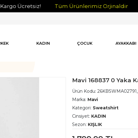
o Ücretsiz!
Tüm Ürünlerimiz Orjinaldir
İN
RKEK
KADIN
ÇOCUK
AYAKKABI
Mavi 168837 0 Yaka K
Ürün Kodu:
26KBSWMA02791_
Marka:
Mavi
Kategori:
Sweatshirt
Cinsiyet:
KADIN
Sezon:
KIŞLIK