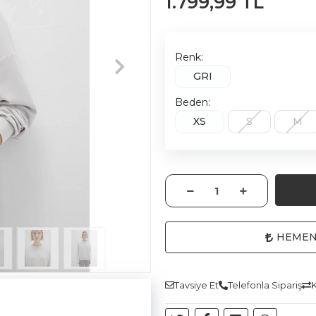
1.799,99 TL
Renk:
GRI
Beden:
XS
S
M
HEMEN
Tavsiye Et
Telefonla Sipariş
K