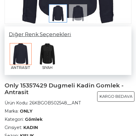
Diğer Renk Seçenekleri
ANTRASIT
SIYAH
Only 15357429 Dugmeli Kadin Gomlek -
Antrasit
KARGO BEDAVA
Ürün Kodu:
26KBGOBS02548__ANT
Marka:
ONLY
Kategori:
Gömlek
Cinsiyet:
KADIN
Sezon:
KIŞLIK