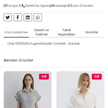
Tavsiye Et
Telefonla Sipariş
Karşılaştır
Ürün Önerileri
Garanti ve
Taksit
Ürün Açıklaması
Yorumlar
Teslimat
Seçenekleri
Only 15357429 Dugmeli Kadin Gomlek - Antrasit
Benzer Ürünler
%9
%9