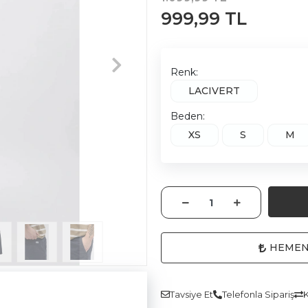
999,99 TL
Renk:
LACIVERT
Beden:
XS
S
M
HEMEN
Tavsiye Et
Telefonla Sipariş
K