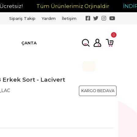
siz!
Tüm Ürünlerimiz Orjinaldir
İNDİRİM
Sipariş Takip
Yardım
İletişim
0
ÇANTA
Erkek Sort - Lacivert
_LAC
KARGO BEDAVA