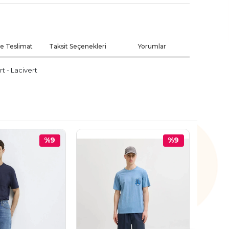
ve Teslimat
Taksit Seçenekleri
Yorumlar
t - Lacivert
%9
%9