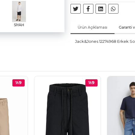
SIYAH
Ürün Açıklaması
Garanti 
Jack&Jones 12274968 Erkek Sor
%9
%9