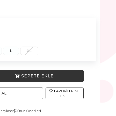
L
XL
SEPETE EKLE
FAVORILERIME
 AL
EKLE
arşılaştır
Ürün Önerileri