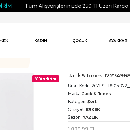
Tüm Alışverişlerinizde 250 Tl Üzeri Kargo Ücret
RKEK
KADIN
ÇOCUK
AYAKKABI
Jack&Jones 12274968 
%9
indirim
Ürün Kodu:
26YESHBS04072_
Marka:
Jack & Jones
Kategori:
Şort
Cinsiyet:
ERKEK
Sezon:
YAZLIK
1.099,99 TL