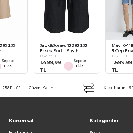
2292332
Jack&Jones 12292332
Mavi 041
j
Erkek Sort - Siyah
5 Cep Erk
Mavi
1.649,99 TL
1.759,99 TL
Sepete
Sepete
1.499,99
1.599,99
Ekle
Ekle
TL
TL
256 Bit SSL ile Güvenli Ödeme
Kredi Kartına 6 
Kurumsal
Kategoriler
Hakkımızda
Erkek