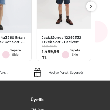
Jack
Erke
1.649,
1.49
TL
84a3260 Brian
Jack&Jones 12292332
ek Kot Sort -
Erkek Sort - Lacivert
1.649,99 TL
Sepete
Sepete
1.499,99
Ekle
Ekle
TL
Taksit
Hediye Paketi Seçeneği
Üyelik
Giriş Yap