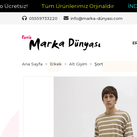
etsiz!
Tüm Ürünlerimiz Orjinaldir
İNDİRİM
05559733220
info@marka-dünyası.com
E
Ana Sayfa
Erkek
Alt Giyim
Şort