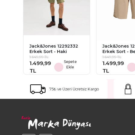
Jack&Jones 12292332
Jack&Jones 1
Erkek Sort - Haki
Erkek Sort - Be
1.649,99 TL
1.649,99 TL
Sepete
1.499,99
1.499,99
Ekle
TL
TL
75₺ ve Üzeri Ücretsiz Kargo