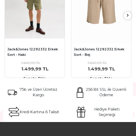
Jack&Jones 12292332 Erkek
Jack&Jones 12292332 Erkek
Sort - Haki
Sort - Bej
1.649,99 TL
1.649,99 TL
1.499,99 TL
1.499,99 TL
Sepete Ekle
Sepete Ekle
75₺ ve Üzeri Ücretsiz
256 Bit SSL ile Güvenli
Kargo
Ödeme
Hediye Paketi
Kredi Kartına 6 Taksit
Seçeneği