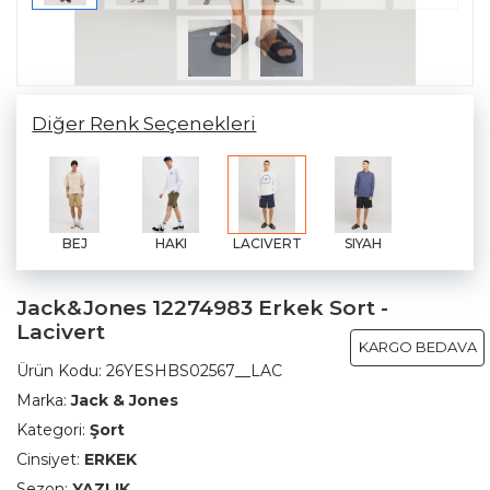
Diğer Renk Seçenekleri
BEJ
HAKI
LACIVERT
SIYAH
Jack&Jones 12274983 Erkek Sort -
Lacivert
KARGO BEDAVA
Ürün Kodu:
26YESHBS02567__LAC
Marka:
Jack & Jones
Kategori:
Şort
Cinsiyet:
ERKEK
Sezon:
YAZLIK