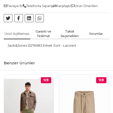
Tavsiye Et
Telefonla Sipariş
Karşılaştır
Ürün Önerileri
Garanti ve
Taksit
Ürün Açıklaması
Yorumlar
Teslimat
Seçenekleri
Jack&Jones 12274983 Erkek Sort - Lacivert
Benzer Ürünler
%9
%9