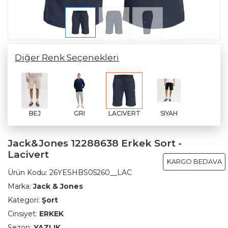
Diğer Renk Seçenekleri
BEJ
GRI
LACIVERT
SIYAH
Jack&Jones 12288638 Erkek Sort -
Lacivert
KARGO BEDAVA
Ürün Kodu:
26YESHBS05260__LAC
Marka:
Jack & Jones
Kategori:
Şort
Cinsiyet:
ERKEK
Sezon:
YAZLIK