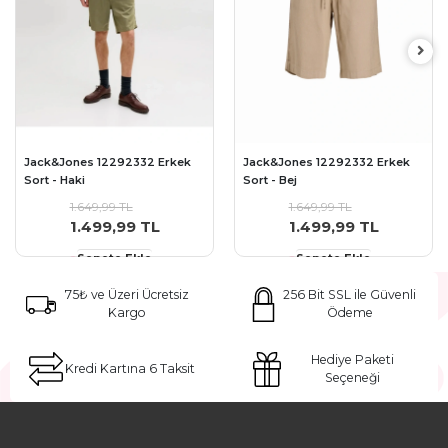
Jack&Jones 12292332 Erkek
Jack&Jones 12292332 Erkek
Sort - Haki
Sort - Bej
1.649,99 TL
1.649,99 TL
1.499,99 TL
1.499,99 TL
Sepete Ekle
Sepete Ekle
75₺ ve Üzeri Ücretsiz
256 Bit SSL ile Güvenli
Kargo
Ödeme
Hediye Paketi
Kredi Kartına 6 Taksit
Seçeneği