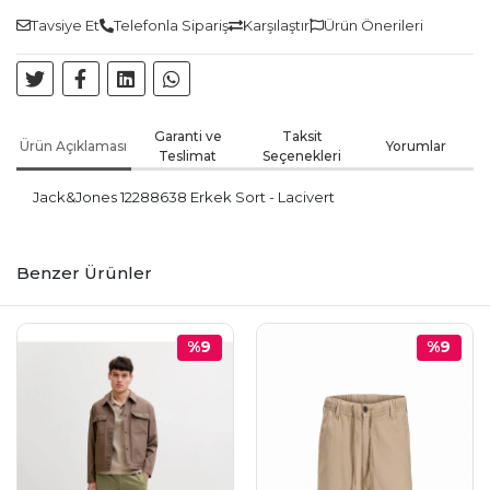
Tavsiye Et
Telefonla Sipariş
Karşılaştır
Ürün Önerileri
Garanti ve
Taksit
Ürün Açıklaması
Yorumlar
Teslimat
Seçenekleri
Jack&Jones 12288638 Erkek Sort - Lacivert
Benzer Ürünler
%9
%9