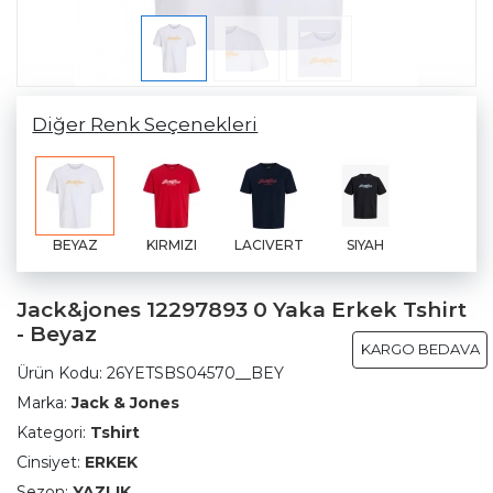
Diğer Renk Seçenekleri
BEYAZ
KIRMIZI
LACIVERT
SIYAH
Jack&jones 12297893 0 Yaka Erkek Tshirt
- Beyaz
KARGO BEDAVA
Ürün Kodu:
26YETSBS04570__BEY
Marka:
Jack & Jones
Kategori:
Tshirt
Cinsiyet:
ERKEK
Sezon:
YAZLIK