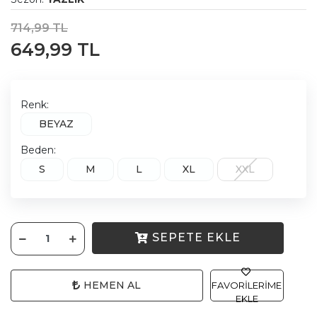
714,99 TL
649,99 TL
Renk:
BEYAZ
Beden:
S
M
L
XL
XXL
SEPETE EKLE
HEMEN AL
FAVORILERIME
EKLE