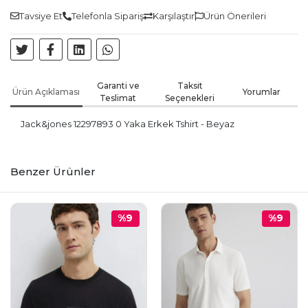
Tavsiye Et
Telefonla Sipariş
Karşılaştır
Ürün Önerileri
Garanti ve
Taksit
Ürün Açıklaması
Yorumlar
Teslimat
Seçenekleri
Jack&jones 12297893 0 Yaka Erkek Tshirt - Beyaz
Benzer Ürünler
%9
%9