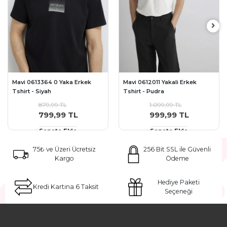
Mavi 0613364 0 Yaka Erkek
Mavi 0612011 Yakali Erkek
Tshirt - Siyah
Tshirt - Pudra
879,99 TL
1.099,99 TL
799,99 TL
999,99 TL
Sepete Ekle
Sepete Ekle
75₺ ve Üzeri Ücretsiz
256 Bit SSL ile Güvenli
Kargo
Ödeme
Hediye Paketi
Kredi Kartına 6 Taksit
Seçeneği