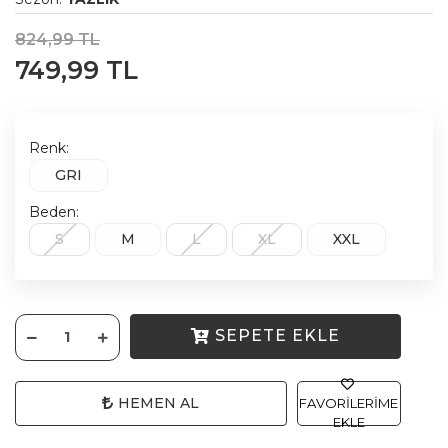
824,99 TL
749,99 TL
Renk:
GRI
Beden:
S
M
L
XL
XXL
SEPETE EKLE
HEMEN AL
FAVORILERIME
EKLE