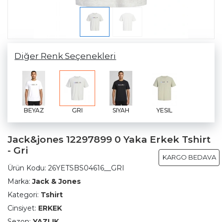
Diğer Renk Seçenekleri
BEYAZ
GRI
SIYAH
YESIL
Jack&jones 12297899 0 Yaka Erkek Tshirt
- Gri
KARGO BEDAVA
Ürün Kodu:
26YETSBS04616__GRI
Marka:
Jack & Jones
Kategori:
Tshirt
Cinsiyet:
ERKEK
Sezon:
YAZLIK