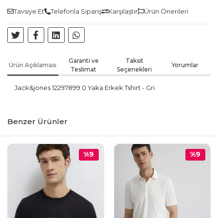
Tavsiye Et
Telefonla Sipariş
Karşılaştır
Ürün Önerileri
Garanti ve
Taksit
Ürün Açıklaması
Yorumlar
Teslimat
Seçenekleri
Jack&jones 12297899 0 Yaka Erkek Tshirt - Gri
Benzer Ürünler
%9
%9