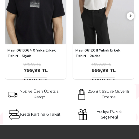
Mavi 0613364 0 Yaka Erkek
Mavi 0612011 Yakali Erkek
Tshirt - Siyah
Tshirt - Pudra
879,99 TL
1.099,99 TL
799,99 TL
999,99 TL
Sepete Ekle
Sepete Ekle
75₺ ve Üzeri Ücretsiz
256 Bit SSL ile Güvenli
Kargo
Ödeme
Hediye Paketi
Kredi Kartına 6 Taksit
Seçeneği