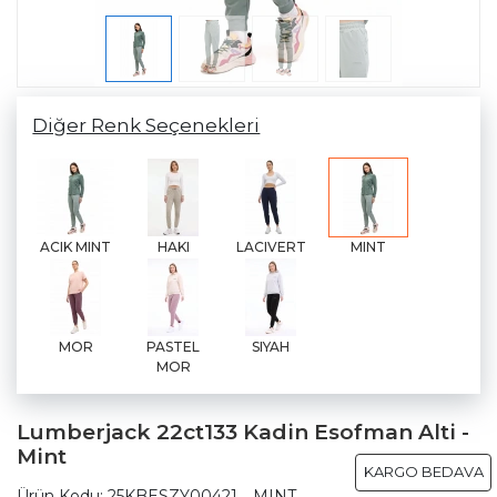
Diğer Renk Seçenekleri
ACIK MINT
HAKI
LACIVERT
MINT
MOR
PASTEL
SIYAH
MOR
Lumberjack 22ct133 Kadin Esofman Alti -
Mint
KARGO BEDAVA
Ürün Kodu:
25KBESZY00421__MINT