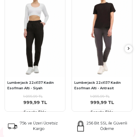
Lumberjack 22ct137 Kadin
Lumberjack 22ct137 Kadin
Esofman Alti - Siyah
Esofman Alti - Antrasit
1.099,99 TL
1.099,99 TL
999,99 TL
999,99 TL
Sepete Ekle
Sepete Ekle
75₺ ve Üzeri Ücretsiz
256 Bit SSL ile Güvenli
Kargo
Ödeme