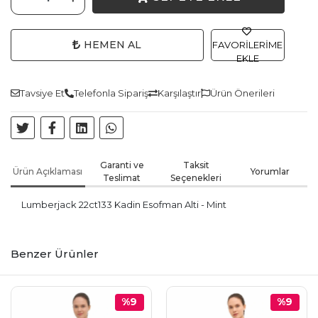
HEMEN AL
FAVORILERIME
EKLE
Tavsiye Et
Telefonla Sipariş
Karşılaştır
Ürün Önerileri
Garanti ve
Taksit
Ürün Açıklaması
Yorumlar
Teslimat
Seçenekleri
Lumberjack 22ct133 Kadin Esofman Alti - Mint
Benzer Ürünler
%9
%9