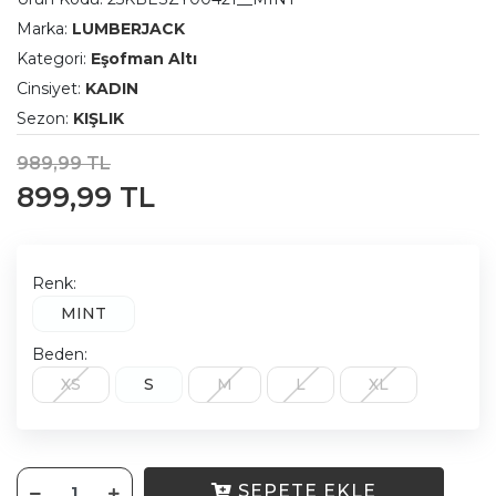
Marka:
LUMBERJACK
Kategori:
Eşofman Altı
Cinsiyet:
KADIN
Sezon:
KIŞLIK
989,99 TL
899,99 TL
Renk:
MINT
Beden:
XS
S
M
L
XL
SEPETE EKLE