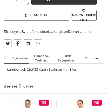
HEMEN AL
FAVORILERIME
EKLE
Tavsiye Et
Telefonla Sipariş
Karşılaştır
Ürün Önerileri
Garanti ve
Taksit
Ürün Açıklaması
Yorumlar
Teslimat
Seçenekleri
Lumberjack 22ct133 Kadin Esofman Alti - Mor
Benzer Ürünler
%9
%9