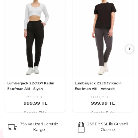
Lumberjack 22ct137 Kadin
Lumberjack 22ct137 Kadin
Esofman Alti - Siyah
Esofman Alti - Antrasit
1.099,99 TL
1.099,99 TL
999,99 TL
999,99 TL
Sepete Ekle
Sepete Ekle
75₺ ve Üzeri Ücretsiz
256 Bit SSL ile Güvenli
Kargo
Ödeme