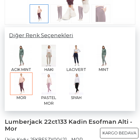
Diğer Renk Seçenekleri
ACIK MINT
HAKI
LACIVERT
MINT
MOR
PASTEL
SIYAH
MOR
Lumberjack 22ct133 Kadin Esofman Alti -
Mor
KARGO BEDAVA
Ürün Kodu:
25KBESZY00421__MOR