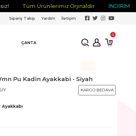
Tüm Ürünlerimiz Orjinaldir
İNDİRİM
Tüm 
Sipariş Takip
Yardım
İletişim
0
ÇANTA
mn Pu Kadin Ayakkabi - Siyah
SIY
KARGO BEDAVA
r Ayakkabı