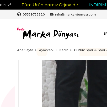
Tüm Ürünlerimiz Orjinaldir
İNDİRİM
Tü
05559733220
info@marka-dünyası.com
E
Ana Sayfa
Ayakkabı
Kadın
Günlük Spor & Spor 