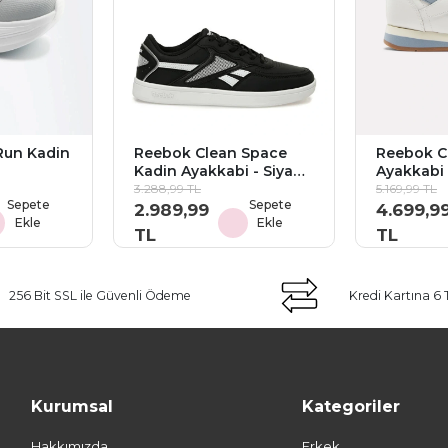
Run Kadin
Reebok Clean Space
Reebok C
Kadin Ayakkabi - Siyah
Ayakkabi 
Beyaz
3.288,99 TL
5.169,99 TL
Sepete
Sepete
2.989,99
4.699,9
Ekle
Ekle
TL
TL
256 Bit SSL ile Güvenli Ödeme
Kredi Kartına 6 
Kurumsal
Kategoriler
Hakkımızda
Erkek