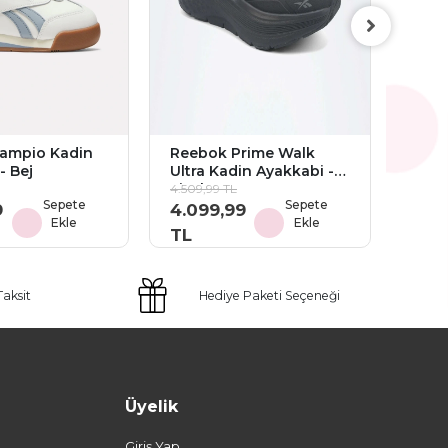
Lumb
Ayak
3.904
3.5
TL
ampio Kadin
Reebok Prime Walk
- Bej
Ultra Kadin Ayakkabi -
Siyah
4.509,99 TL
Sepete
Sepete
9
4.099,99
Ekle
Ekle
TL
Taksit
Hediye Paketi Seçeneği
Üyelik
Giriş Yap