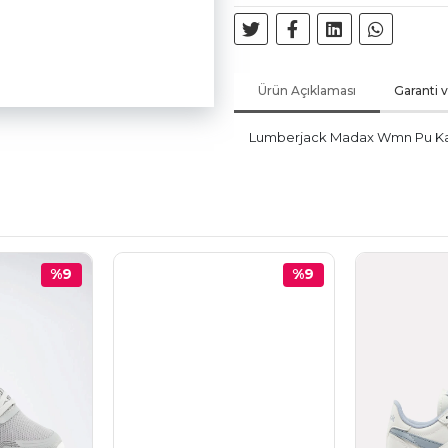
Ürün Açıklaması
Garanti 
Lumberjack Madax Wmn Pu Kad
%9
%9