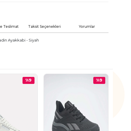
ve Teslimat
Taksit Seçenekleri
Yorumlar
in Ayakkabi - Siyah
%9
%9