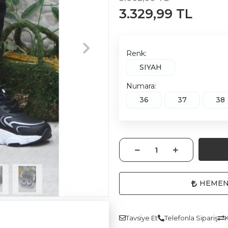
3.329,99 TL
Renk:
SIYAH
Numara:
36
37
38
HEMEN
Tavsiye Et
Telefonla Sipariş
K