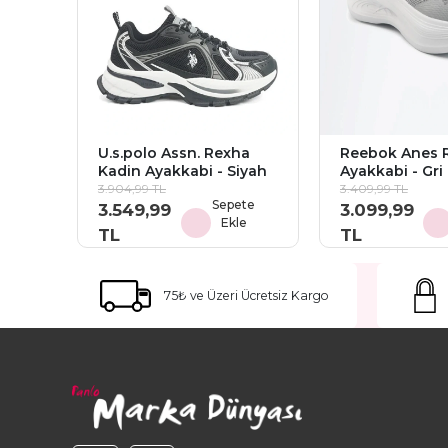
U.s.polo Assn. Rexha
Reebok Anes 
Kadin Ayakkabi - Siyah
Ayakkabi - Gri
3.904,99 TL
3.409,99 TL
Sepete
3.549,99
3.099,99
Ekle
TL
TL
75₺ ve Üzeri Ücretsiz Kargo