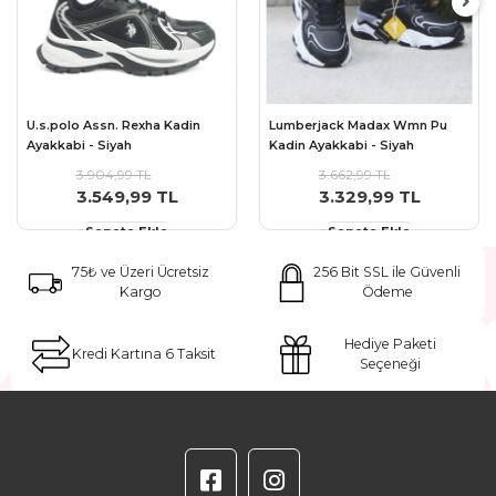
U.s.polo Assn. Rexha Kadin
Lumberjack Madax Wmn Pu
Ayakkabi - Siyah
Kadin Ayakkabi - Siyah
3.904,99 TL
3.662,99 TL
3.549,99 TL
3.329,99 TL
Sepete Ekle
Sepete Ekle
75₺ ve Üzeri Ücretsiz
256 Bit SSL ile Güvenli
Kargo
Ödeme
Hediye Paketi
Kredi Kartına 6 Taksit
Seçeneği