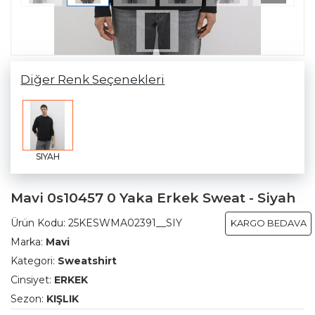
Diğer Renk Seçenekleri
SIYAH
Mavi 0s10457 0 Yaka Erkek Sweat - Siyah
Ürün Kodu:
25KESWMA02391__SIY
KARGO BEDAVA
Marka:
Mavi
Kategori:
Sweatshirt
Cinsiyet:
ERKEK
Sezon:
KIŞLIK