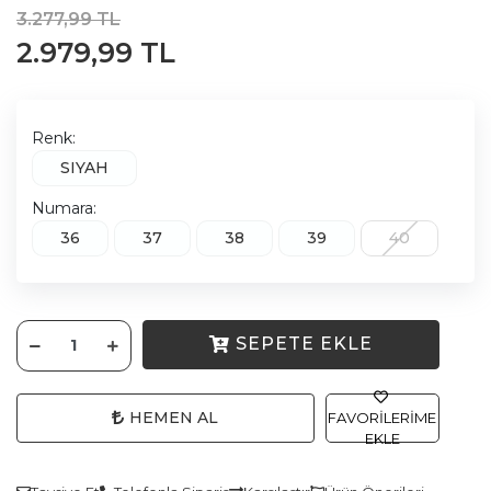
3.277,99 TL
2.979,99 TL
Renk:
SIYAH
Numara:
36
37
38
39
40
SEPETE EKLE
HEMEN AL
FAVORILERIME
EKLE