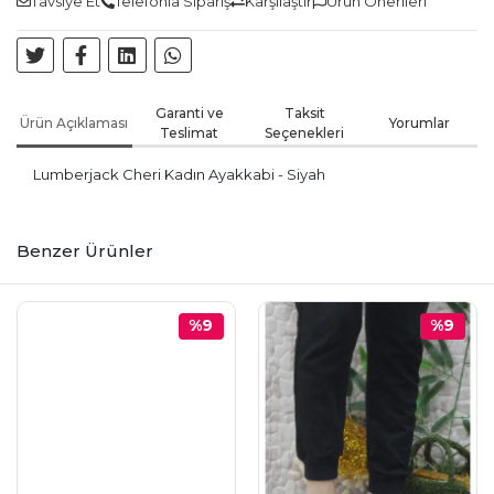
Tavsiye Et
Telefonla Sipariş
Karşılaştır
Ürün Önerileri
Garanti ve
Taksit
Ürün Açıklaması
Yorumlar
Teslimat
Seçenekleri
Lumberjack Cheri Kadın Ayakkabi - Siyah
Benzer Ürünler
%9
%9