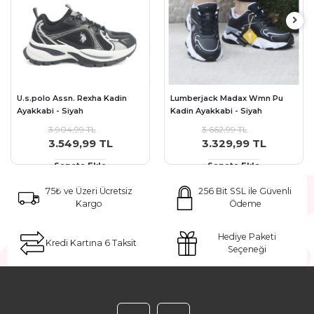
U.s.polo Assn. Rexha Kadin
Lumberjack Madax Wmn Pu
Ayakkabi - Siyah
Kadin Ayakkabi - Siyah
3.904,99 TL
3.662,99 TL
3.549,99 TL
3.329,99 TL
Sepete Ekle
Sepete Ekle
75₺ ve Üzeri Ücretsiz
256 Bit SSL ile Güvenli
Kargo
Ödeme
Hediye Paketi
Kredi Kartına 6 Taksit
Seçeneği