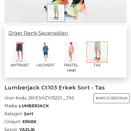
Diğer Renk Seçenekleri
ANTRASIT
LACIVERT
PASTEL
TAS
HAKI
Lumberjack Ct103 Erkek Sort - Tas
Ürün Kodu:
26YESHZY05201__TAS
KARGO BEDAVA
Marka:
LUMBERJACK
Kategori:
Şort
Cinsiyet:
ERKEK
Sezon:
YAZLIK