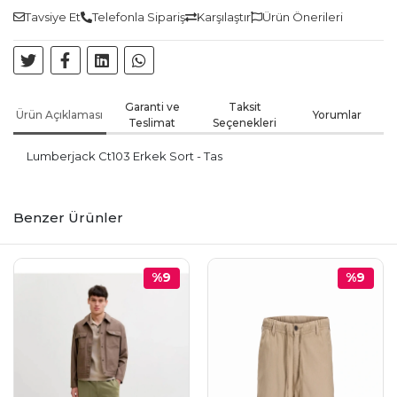
Tavsiye Et
Telefonla Sipariş
Karşılaştır
Ürün Önerileri
Garanti ve
Taksit
Ürün Açıklaması
Yorumlar
Teslimat
Seçenekleri
Lumberjack Ct103 Erkek Sort - Tas
Benzer Ürünler
%9
%9