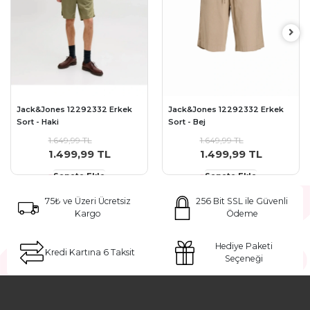
Jack&Jones 12292332 Erkek
Jack&Jones 12292332 Erkek
Sort - Haki
Sort - Bej
1.649,99 TL
1.649,99 TL
1.499,99 TL
1.499,99 TL
Sepete Ekle
Sepete Ekle
75₺ ve Üzeri Ücretsiz
256 Bit SSL ile Güvenli
Kargo
Ödeme
Hediye Paketi
Kredi Kartına 6 Taksit
Seçeneği