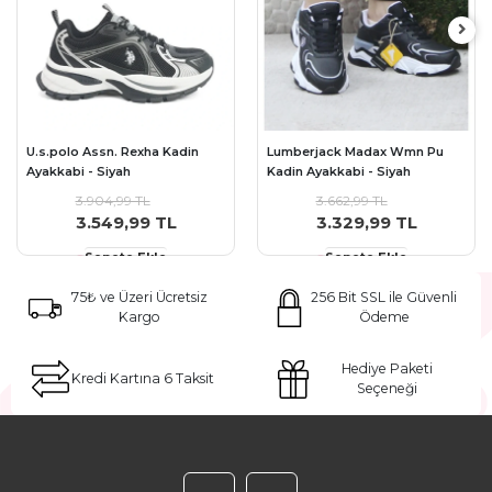
U.s.polo Assn. Rexha Kadin
Lumberjack Madax Wmn Pu
Ayakkabi - Siyah
Kadin Ayakkabi - Siyah
3.904,99 TL
3.662,99 TL
3.549,99 TL
3.329,99 TL
Sepete Ekle
Sepete Ekle
75₺ ve Üzeri Ücretsiz
256 Bit SSL ile Güvenli
Kargo
Ödeme
Hediye Paketi
Kredi Kartına 6 Taksit
Seçeneği