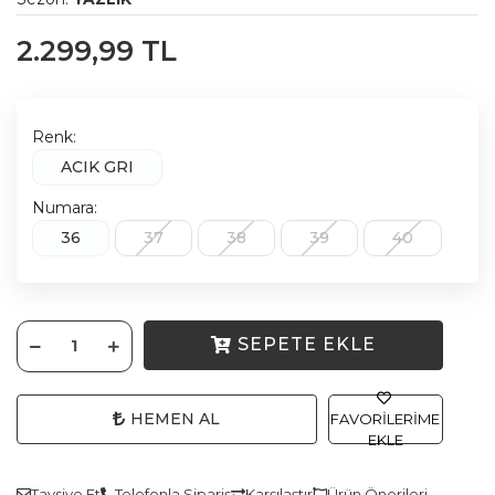
2.299,99 TL
Renk:
ACIK GRI
Numara:
36
37
38
39
40
SEPETE EKLE
HEMEN AL
FAVORILERIME
EKLE
Tavsiye Et
Telefonla Sipariş
Karşılaştır
Ürün Önerileri