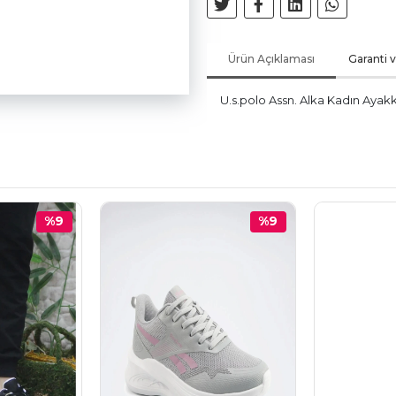
Ürün Açıklaması
Garanti 
U.s.polo Assn. Alka Kadın Ayakk
%9
%9