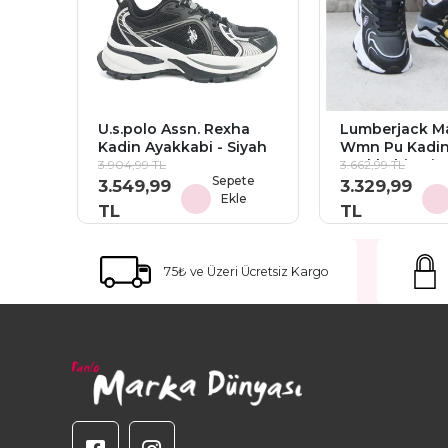
U.s.polo Assn. Rexha
Lumberjack M
Kadin Ayakkabi - Siyah
Wmn Pu Kadi
Ayakkabi - Siy
3.904,99 TL
3.662,99 TL
Sepete
3.549,99
3.329,99
Ekle
TL
TL
75₺ ve Üzeri Ücretsiz Kargo