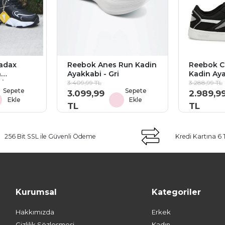
adax
Reebok Anes Run Kadin
Reebok C
n
Ayakkabi - Gri
Kadin Aya
ah
Beyaz
3.409,99 TL
3.288,99 TL
Sepete
Sepete
3.099,99
2.989,9
Ekle
Ekle
TL
TL
256 Bit SSL ile Güvenli Ödeme
Kredi Kartına 6 
Kurumsal
Kategoriler
Hakkımızda
Erkek
Gizlilik Sözleşmesi
Kadın