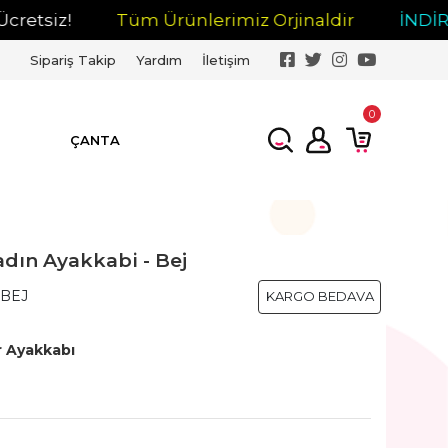
siz!
Tüm Ürünlerimiz Orjinaldir
İNDİRİM
Sipariş Takip
Yardım
İletişim
0
ÇANTA
adın Ayakkabi - Bej
_BEJ
KARGO BEDAVA
r Ayakkabı