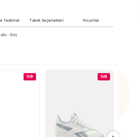
ve Teslimat
Taksit Seçenekleri
Yorumlar
abi - Bej
%9
%9