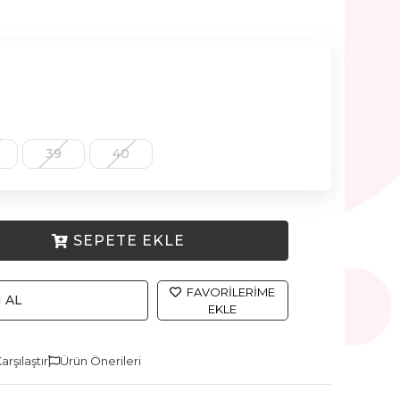
39
40
SEPETE EKLE
FAVORILERIME
 AL
EKLE
arşılaştır
Ürün Önerileri