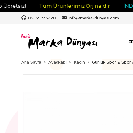
etsiz!
Tüm Ürünlerimiz Orjinaldir
İNDİRİM
05559733220
info@marka-dünyası.com
E
Ana Sayfa
Ayakkabı
Kadın
Günlük Spor & Spor 