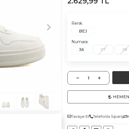
2.629,99 TL
Renk:
BEJ
Numara:
36
37
38
HEMEN
Tavsiye Et
Telefonla Sipariş
K