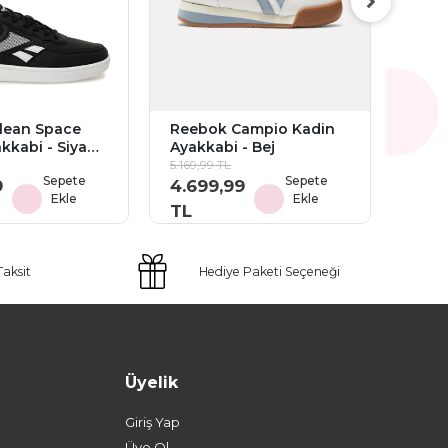
Reeb
Ultr
Siya
4.509
4.0
TL
lean Space
Reebok Campio Kadin
kkabi - Siyah
Ayakkabi - Bej
5.169,99 TL
Sepete
Sepete
9
4.699,99
Ekle
Ekle
TL
Taksit
Hediye Paketi Seçeneği
Üyelik
Giriş Yap
Üye Ol