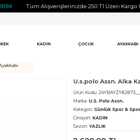
Tüm Alışverişlerinizde 250 Tl Üzeri Kargo Ücret
RKEK
KADIN
ÇOCUK
AYAKKABI
Ayakkabı
U.s.polo Assn. Alka K
Ürün Kodu:
24YBAYZY82873_
Marka:
U.S. Polo Assn.
Kategori:
Günlük Spor & Spo
Cinsiyet:
KADIN
Sezon:
YAZLIK